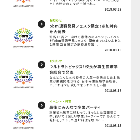
出し志絆会の方々が主催され...
2018.03.27
お知らせ
obm適職発見フェスタ限定！参加特典
を大発表
新高１・高２生向けの春休みのスペシャルイベン
ト「obm適職発見フェスタ」開催までいよいよあと
１週間 当日限定の高校生参加...
2018.03.18
お知らせ
ウルトラトピックス！校長が再生医療学
会総会で発表
なんとなんと本校校長の大塚一幸先生と金本先
生が来週開催される「日本再生医療学会総会」
で、これまで研究して来られた新しい細...
2018.03.16
イベント・行事
最後はみんなで卒業パーティ
卒業式も無事に終わって、ほっとした雰囲気の
中、続いては楽しい卒業パーティーです みんなで
乾杯をしたら、早速お料理を取りに...
2018.03.15