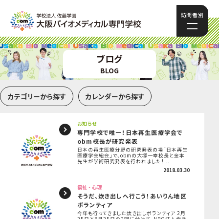
訪問者別
ブログ
BLOG
カテゴリーから探す
カレンダーから探す
お知らせ
専門学校で唯一！日本再生医療学会で
obm校長が研究発表
日本の再生医療分野の研究発表の場「日本再生
医療学会総会」で、obmの大塚一幸校長と金本
先生が学術研究発表を行われました！...
2018.03.30
福祉・心理
そうだ、炊き出しへ行こう！あいりん地区
ボランティア
今年も行ってきました炊き出しボランティア 2月
25日と3月25日の2回に分けて、NPO法人炊き