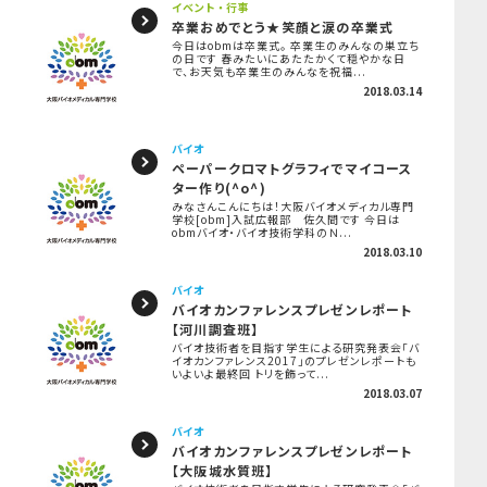
イベント・行事
卒業おめでとう★笑顔と涙の卒業式
今日はobmは卒業式。 卒業生のみんなの巣立ち
の日です 春みたいにあたたかくて穏やかな日
で、お天気も卒業生のみんなを祝福...
2018.03.14
バイオ
ペーパークロマトグラフィでマイコース
ター作り(^o^)
みなさんこんにちは！大阪バイオメディカル専門
学校[obm]入試広報部 佐久間です 今日は
obmバイオ・バイオ技術学科のＮ...
2018.03.10
バイオ
バイオカンファレンスプレゼンレポート
【河川調査班】
バイオ技術者を目指す学生による研究発表会「バ
イオカンファレンス2017」のプレゼンレポートも
いよいよ最終回 トリを飾って...
2018.03.07
バイオ
バイオカンファレンスプレゼンレポート
【大阪城水質班】