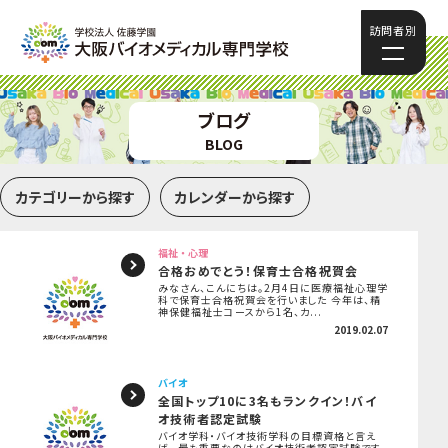
訪問者別
ブログ
BLOG
カテゴリーから探す
カレンダーから探す
福祉・心理
合格おめでとう！保育士合格祝賀会
みなさん、こんにちは。2月4日に医療福祉心理学
科で保育士合格祝賀会を行いました 今年は、精
神保健福祉士コースから1名、カ...
2019.02.07
バイオ
全国トップ10に3名もランクイン！バイ
オ技術者認定試験
バイオ学科・バイオ技術学科の目標資格と言え
ば、 最も重要なのはバイオ技術者認定試験です