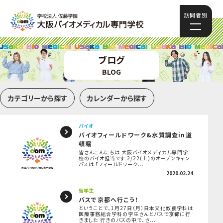
訪問者別
ブログ
BLOG
カテゴリーから探す
カレンダーから探す
バイオ
バイオフィールドワーク&水質調査in道
頓堀
皆さんこんにちは 大阪バイオメディカル専門学
校のバイオ担当です 2/22(土)のオープンキャン
パスは 「フィールドワーク...
2020.02.24
留学生
バスで京都へ行こう！
ということで、1月27日（月）日本文化教養学科は
医療事務総合学科の学生さんとバスで京都に行
きました 行きのバスの中で、さ...