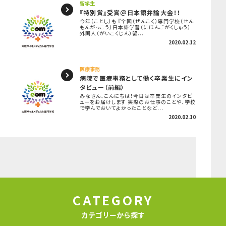
留学生
『特別賞』受賞＠日本語弁論大会！！
今年（ことし）も 『全国（ぜんこく）専門学校（せん
もんがっこう）日本語学習（にほんごがくしゅう）
外国人（がいこくじん）留...
2020.02.12
医療事務
病院で医療事務として働く卒業生にイン
タビュー（前編）
みなさん、こんにちは！今日は卒業生のインタビ
ューをお届けします 実際のお仕事のことや、学校
で学んでおいてよかったことなど...
2020.02.10
CATEGORY
カテゴリーから探す