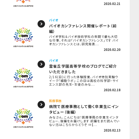
2020.02.21
バイオ
バイオカンファレンス開催レポート（前
編）
バイオ学科＆バイオ技術学科の年間で最も大切
な行事、それは「バイオカンファレンス」です バイ
オカンファレンスとは、研究発表...
2020.02.20
バイオ
雲雀丘学園高等学校のブログでご紹介
いただきました
2/16(日)に行った体験授業、バイオ特別実験ウ
イーク「細胞ラボ」 この日は高校の科学部・サイ
エンス部の先生・生徒のみな...
2020.02.18
医療事務
病院で医療事務として働く卒業生にイン
タビュー（後編）
みなさん、こんにちは！医療事務の卒業生インタ
ビュー、後編をお届けします 前編をまだ読んでい
ない方はこちらからどうぞ ⇒【...
2020.02.13