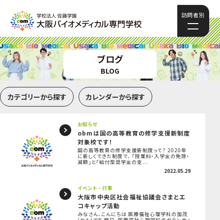
訪問者別
ブログ
BLOG
カテゴリーから探す
カレンダーから探す
お知らせ
obmは国の高等教育の修学支援新制度
対象校です！
国の高等教育の修学支援新制度って？ 2020年
に新しくできた制度で、 「授業料・入学金の免除・
減額」と「給付型奨学金の支...
2022.05.29
イベント・行事
大阪市中央区社会福祉協議会さまとエ
コキャップ活動
みなさん、こんにちは 医療福祉心理学科の加茂
(かも)です 昨日、医療福祉心理学科のボランティ