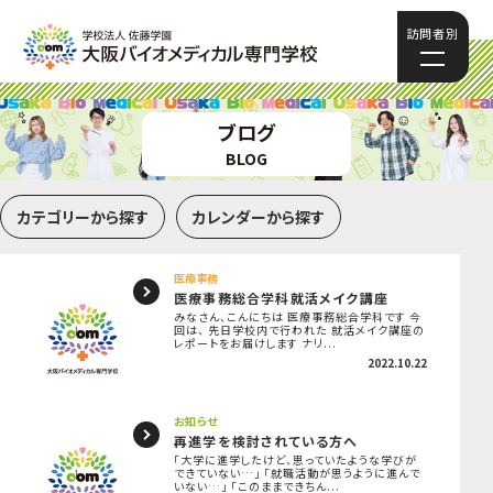
訪問者別
ブログ
BLOG
カテゴリーから探す
カレンダーから探す
医療事務
医療事務総合学科就活メイク講座
みなさん、こんにちは 医療事務総合学科です 今
回は、 先日学校内で行われた 就活メイク講座の
レポートをお届けします ナリ...
2022.10.22
お知らせ
再進学を検討されている方へ
「大学に進学したけど、思っていたような学びが
できていない…」 「就職活動が思うように進んで
いない…」 「このままできちん...