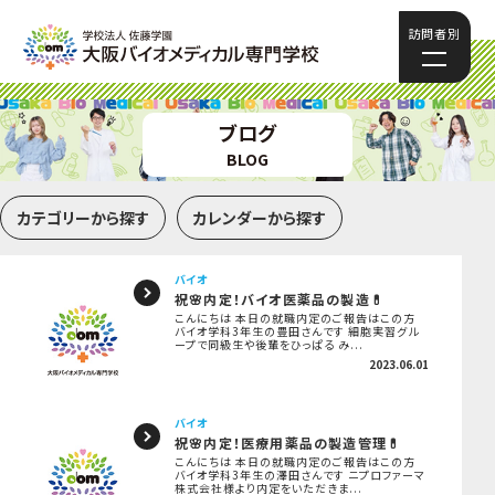
訪問者別
ブログ
BLOG
カテゴリーから探す
カレンダーから探す
バイオ
祝🌸内定！バイオ医薬品の製造💊
こんにちは 本日の就職内定のご報告はこの方
バイオ学科3年生の豊田さんです 細胞実習グル
ープで同級生や後輩をひっぱる み...
2023.06.01
バイオ
祝🌸内定！医療用薬品の製造管理💊
こんにちは 本日の就職内定のご報告はこの方
バイオ学科3年生の澤田さんです ニプロファーマ
株式会社様より内定をいただきま...