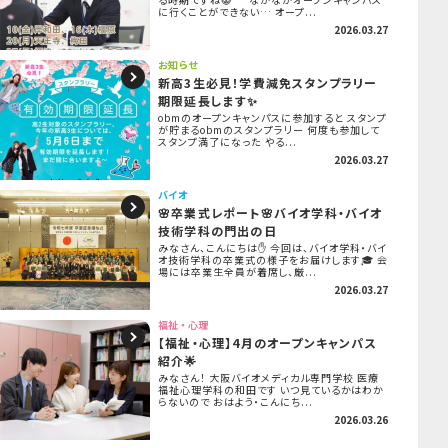
に行くことができない… オープ...
2026.03.27
お知らせ
新高3生必見！学費減免スタンプラリー
期限延長します✨
obmのオープンキャンパスに参加すると スタンプ
が貯まるobmのスタンプラリー 何度も参加して
スタンプ満了になった やる...
2026.03.27
バイオ
🌸卒業式レポート🌸バイオ学科・バイオ
技術学科の門出の日
みなさん、こんにちは✋ 今回は、バイオ学科・バイ
オ技術学科の卒業式の様子をお届けします🎓 会
場には卒業生全員が着席し、厳...
2026.03.27
福祉・心理
【福祉・心理】4月のオープンキャンパス
紹介🌟
みなさん！ 大阪バイオメディカル専門学校 医療
福祉心理学科の和田です いつ見ているかはわか
らないので おはよう・こんにち...
2026.03.26