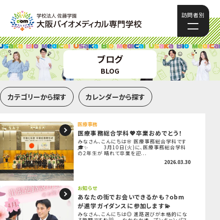
訪問者別
ブログ
BLOG
カテゴリーから探す
カレンダーから探す
医療事務
医療事務総合学科💖卒業おめでとう！
みなさん、こんにちは🌸 医療事務総合学科です
🎓✨ 3月10日(火)に、医療事務総合学科
の2年生が 晴れて卒業を迎...
2026.03.30
お知らせ
あなたの街でお会いできるかも？obm
が進学ガイダンスに参加します💫
みなさん、こんにちは◎ 進路選びが本格的にな
る時期ですね😸 なかなかオープンキャンパス