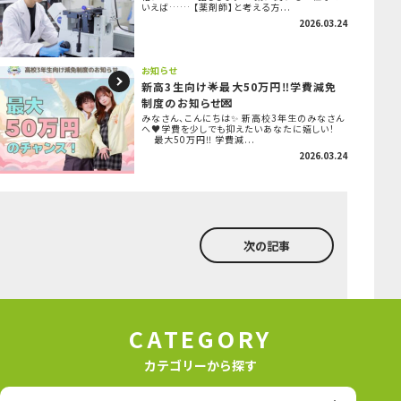
いえば…… 【薬剤師】と考える方...
2026.03.24
お知らせ
新高3生向け🌟最大50万円‼学費減免
制度のお知らせ💌
みなさん、こんにちは✨ 新高校3年生のみなさん
へ♥学費を少しでも抑えたいあなたに嬉しい！
最大50万円‼ 学費減...
2026.03.24
次の記事
CATEGORY
カテゴリーから探す