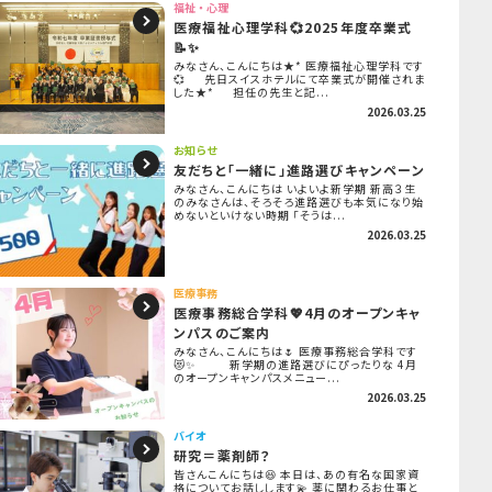
福祉・心理
医療福祉心理学科💞2025年度卒業式
📝✨
みなさん、こんにちは★* 医療福祉心理学科です
💞 先日スイスホテルにて卒業式が開催されま
した★* 担任の先生と記...
2026.03.25
お知らせ
友だちと「一緒に」進路選びキャンペーン
みなさん、こんにちは いよいよ新学期 新高３生
のみなさんは、そろそろ進路選びも本気になり始
めないといけない時期 「そうは...
2026.03.25
医療事務
医療事務総合学科💖4月のオープンキャ
ンパスのご案内
みなさん、こんにちは🌷 医療事務総合学科です
😻✨ 新学期の進路選びにぴったりな 4月
のオープンキャンパスメニュー...
2026.03.25
バイオ
研究＝薬剤師？
皆さんこんにちは😆 本日は、あの有名な国家資
格についてお話しします💫 薬に関わるお仕事と