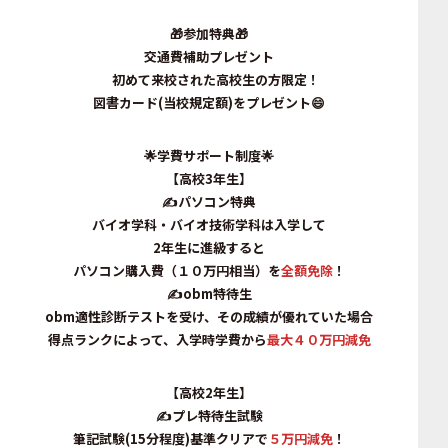
🎁
参加特典
🎁
交通費補助プレゼント
初めて
来校された高校生の方限定！
図書カード(当校規定額)
をプレゼント😄
🌟
学費サポート制度🌟
【高校3年生】
✍パソコン特典
バイオ学科・バイオ技術学科は入学して
2年生に進級すると
パソコン購入費（１０万円相当）
を
全額免除
！
✍obm特待生
obm適性診断テストを受け、その成績が優れていた場合
得点ランクによって、入学時学費から
最大４０万円減免
【高校2年生】
✍プレ特待生試験
筆記試験(15分程度)基準クリアで
５万円減免
！