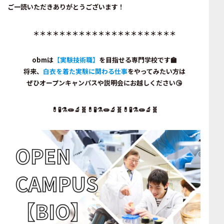
ご一読いただきありがとうございます！
＊＊＊＊＊＊＊＊＊＊＊＊＊＊＊＊＊＊＊＊＊＊
obmは
【実験技術職】
を目指せる専門学校です🏫
将来、
白衣を着た実験に関わる仕事
をやってみたい方は
ぜひ
オープンキャンパス
や
説明会
にお越しください😘
💊🧪⚗️🧫🔬🧬💊🧪⚗️🧫🔬🧬💊🧪⚗️🧫🔬🧬