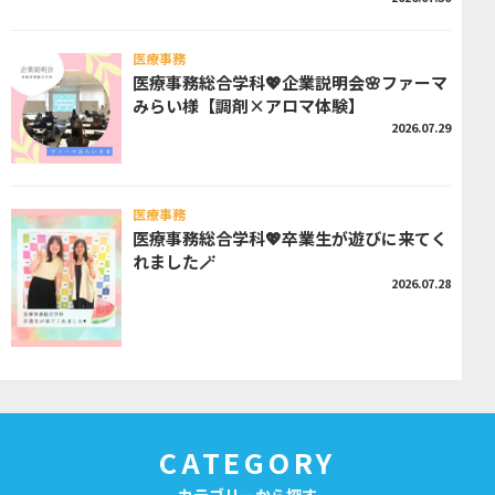
医療事務
医療事務総合学科💖企業説明会🌸ファーマ
みらい様【調剤×アロマ体験】
2026.07.29
医療事務
医療事務総合学科💖卒業生が遊びに来てく
れました🪄
2026.07.28
CATEGORY
カテゴリーから探す