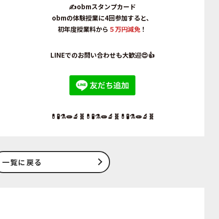
✍obmスタンプカード
obmの体験授業に4回参加すると、
初年度授業料から
５万円減免
！
LINEでのお問い合わせも大歓迎😍👍
💊🧪⚗️🧫🔬🧬💊🧪⚗️🧫🔬🧬💊🧪⚗️🧫🔬🧬
一覧に戻る