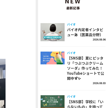
NEW
最新記事
バイオ
バイオ内定者インタビ
ュー🎤〔医薬品分野〕
2026.08.06
バイオ
【SNS部】夏にピッタ
リ「つぶつぶクリーム
ソーダ」作ってみた！
YouTubeショートで公
開中🍹✨
2026.08.03
バイオ
【SNS部】学校に「い
らないもの」を持って