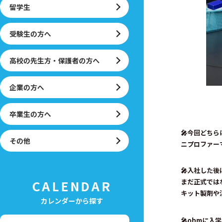
留学生
受験生の方へ
高校の先生方・保護者の方へ
企業の方へ
卒業生の方へ
🎤今回どち
その他
ニプロファー
🎤入社した
CALENDAR
まだ正式では
キット製剤や
カレンダーから探す
🎤obmに