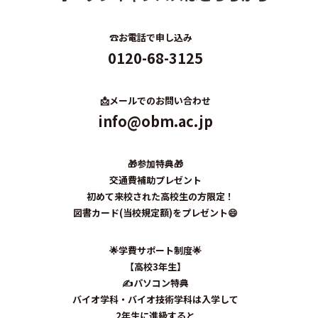
☎️
お電話で申し込み
0120-68-3125
📩
メールでのお問い合わせ
info@obm.ac.jp
🎁
参加特典
🎁
交通費補助プレゼント
初めて
来校された高校生の方限定！
図書カード(当校規定額)
をプレゼント😄
🌟
学費サポート制度🌟
【高校3年生】
✍パソコン特典
バイオ学科・バイオ技術学科は入学して
2年生に進級すると