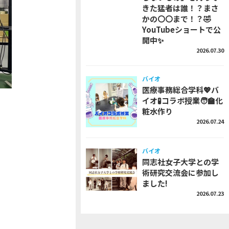
きた猛者は誰！？まさ
かの〇〇まで！？🤣
YouTubeショートで公
開中✨
2026.07.30
バイオ
医療事務総合学科💖バ
イオ🧪コラボ授業🧑‍🏫化
粧水作り
2026.07.24
バイオ
同志社女子大学との学
術研究交流会に参加し
ました!
2026.07.23