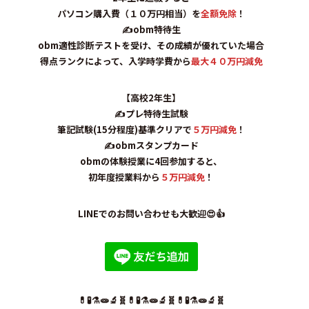
パソコン購入費（１０万円相当）
を
全額免除
！
✍obm特待生
obm適性診断テストを受け、その成績が優れていた場合
得点ランクによって、入学時学費から
最大４０万円減免
【高校2年生】
✍プレ特待生試験
筆記試験(15分程度)基準クリアで
５万円減免
！
✍obmスタンプカード
obmの体験授業に4回参加すると、
初年度授業料から
５万円減免
！
LINEでのお問い合わせも大歓迎😍👍
💊🧪⚗️🧫🔬🧬💊🧪⚗️🧫🔬🧬💊🧪⚗️🧫🔬🧬