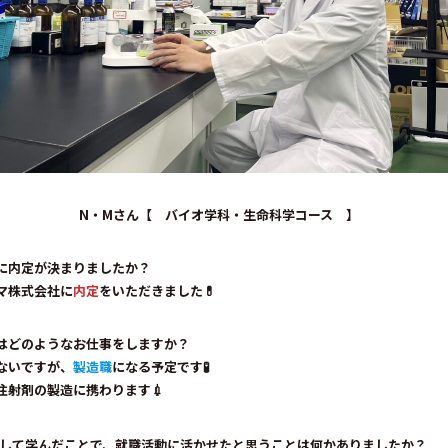
N・Mさん【 バイオ学科・生命科学コース 】
らに内定が決まりましたか
？
マ株式会社
に
内定
をいただきました💊
後はどのようなお仕事をしますか？
ないですが、
製造職
になる予定です🧪
注射剤の製造に携わります💉
入学して学んだことで、就職活動に活かせたと思うことは何かありましたか
？