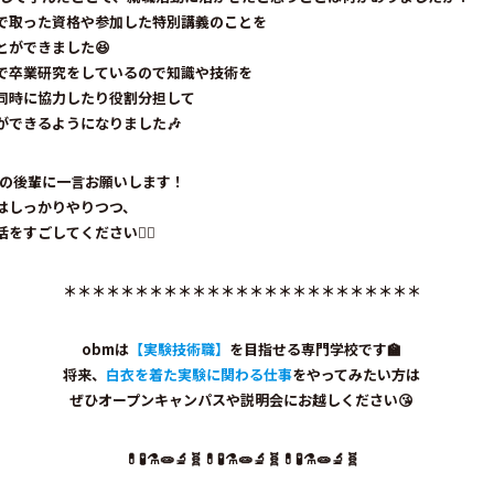
で取った資格や参加した特別講義のことを
とができました😆
で卒業研究をしているので知識や技術を
同時に協力したり役割分担して
ができるようになりました🎶
bmの後輩に一言お願いします！
はしっかりやりつつ、
すごしてください🏋️‍♀️
＊＊＊＊＊＊＊＊＊＊＊＊＊＊＊＊＊＊＊＊＊＊＊＊＊
obmは
【実験技術職】
を目指せる専門学校です🏫
将来、
白衣を着た実験に関わる仕事
をやってみたい方は
ぜひ
オープンキャンパス
や
説明会
にお越しください😘
💊🧪⚗️🧫🔬🧬💊🧪⚗️🧫🔬🧬💊🧪⚗️🧫🔬🧬