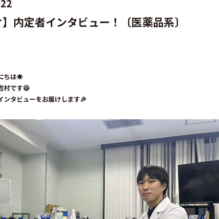
.22
オ】内定者インタビュー！〔医薬品系〕
にちは
☀️
吉村です😆
インタビューをお届けします🎉