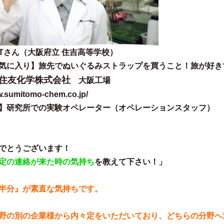
Tさん（大阪府立 住吉高等学校）
気に入り】旅先でぬいぐるみストラップを買うこと！旅が好き
住友化学株式会社
大阪工場
w.sumitomo-chem.co.jp/
】
研究所での実験オペレーター
（オペレーションスタッフ）
でとうございます！
定の連絡が来た時の気持ち
を教えて下さい！」
半分』
が素直な気持ちです。
野の別の企業様から内々定をいただいており、
どちらの分野へ