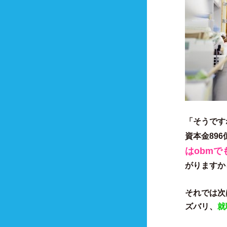
「そうです
資本金896
はobmで
がりますか
それでは次
ズバリ、
就