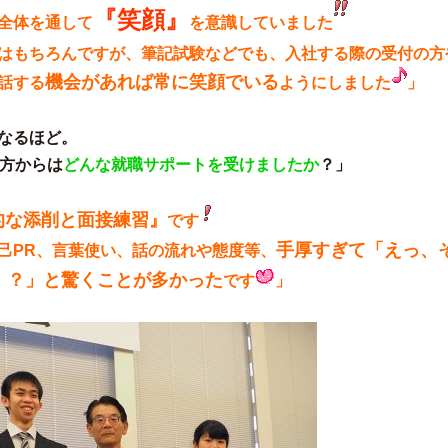
『笑顔』
全体を通して
を意識していました
はもちろんですが、筆記試験などでも、入社する際の受付の方
機会があれば常に笑顔でいる
話する
ようにしました
」
なるほど。
生方からは
どんな就職サポートを受けましたか
？」
的な添削と面接練習』
です
手厚すぎて「えっ、
己PR、言葉使い、話の流れや態度等、
！？」と驚くことが多かった
です
」