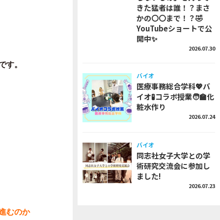
きた猛者は誰！？まさ
かの〇〇まで！？🤣
YouTubeショートで公
開中✨
2026.07.30
です。
バイオ
医療事務総合学科💖バ
イオ🧪コラボ授業🧑‍🏫化
粧水作り
2026.07.24
バイオ
同志社女子大学との学
術研究交流会に参加し
ました!
2026.07.23
進むのか