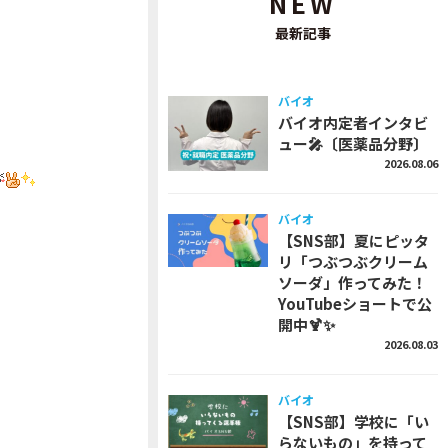
NEW
最新記事
バイオ
バイオ内定者インタビ
ュー🎤〔医薬品分野〕
2026.08.06
バイオ
【SNS部】夏にピッタ
リ「つぶつぶクリーム
ソーダ」作ってみた！
YouTubeショートで公
開中🍹✨
2026.08.03
バイオ
【SNS部】学校に「い
らないもの」を持って