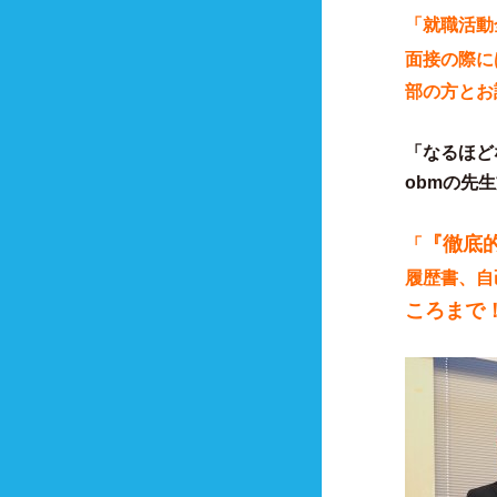
「就職活動
面接の際に
部の方とお
「なるほど
obmの先
『徹底
「
履歴書、自
ころまで