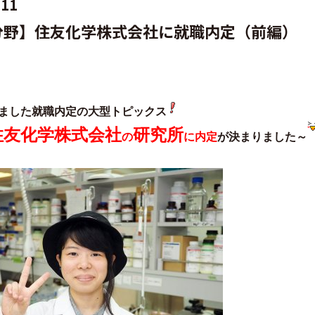
.11
分野】住友化学株式会社に就職内定（前編）
ました就職内定の大型トピックス
住友化学株式会社
研究所
の
に内定
が決まりました～