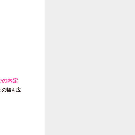
での内定
との幅も広