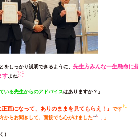
先生方みんな一生懸命に
とをしっかり説明できるように、
ます
よね
ている先生からのアドバイス
はありますか？」
に正直になって、ありのままを見てもらえ！』
です
方からお聞きして、面接でも心がけました
」
く）