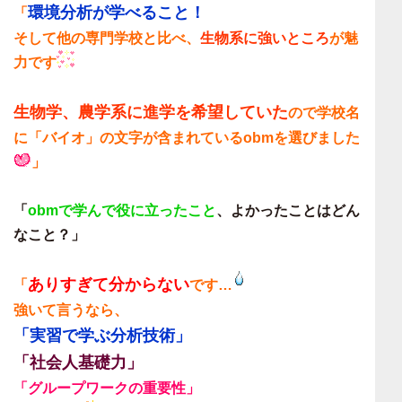
環境分析が学べること！
「
そして他の専門学校と比べ、
生物系に強いところ
が魅
力です
生物学、農学系に進学を希望していた
ので学校名
に「バイオ」の文字が含まれているobmを選びました
」
「
obmで学んで役に立ったこと
、よかったことはどん
なこと？」
ありすぎて分からない
「
です…
強いて言うなら、
「実習で学ぶ分析技術」
「社会人基礎力」
「グループワークの重要性」