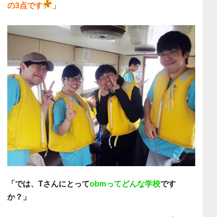
の3点です
」
「では、Tさんにとって
obmってどんな学校
です
か？」