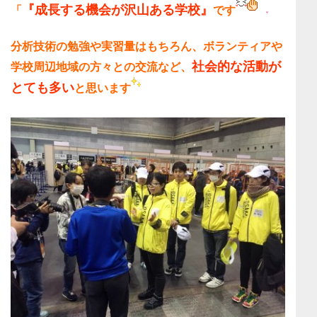
『成長する機会が沢山ある学校』
「
です
分析技術の勉強や実習量はもちろん、ボランティアや
社会的な活動が
学校周辺地域の方々との交流など、
とても多い
と思います