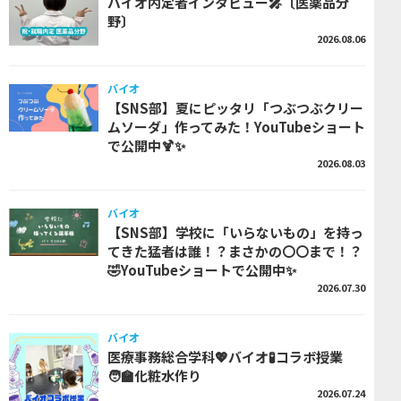
バイオ内定者インタビュー🎤〔医薬品分
野〕
2026.08.06
バイオ
【SNS部】夏にピッタリ「つぶつぶクリー
ムソーダ」作ってみた！YouTubeショート
で公開中🍹✨
2026.08.03
バイオ
【SNS部】学校に「いらないもの」を持っ
てきた猛者は誰！？まさかの〇〇まで！？
🤣YouTubeショートで公開中✨
2026.07.30
バイオ
医療事務総合学科💖バイオ🧪コラボ授業
🧑‍🏫化粧水作り
2026.07.24