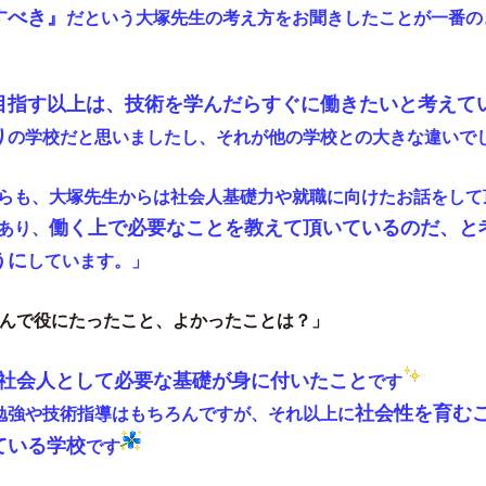
すべき』
だという大塚先生の考え方をお聞きしたことが一番の
目指す以上は、技術を学んだらすぐに働きたい
と考えて
り
の学校だと思いましたし、それが他の学校との大きな違いで
らも、大塚先生からは社会人基礎力や就職に向けたお話をして
働く上で必要なことを教えて頂いているのだ、と
あり、
うに
しています。」
学んで役にたったこと
、よかったことは？」
社会人として必要な基礎が身に付いたこと
です
社会性を育む
勉強や技術指導はもちろんですが、それ以上に
ている学校
です