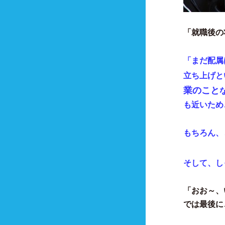
「就職後の
「まだ配属
立ち上げと
業のこと
も近いため
もちろん、
そして、し
「おお～、
では最後に