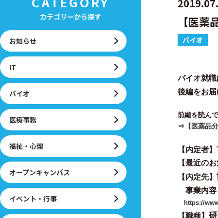
CATEGORY
2019.07
カテゴリーから探す
【医薬
バイオ
お知らせ
IT
バイオ就職
後編をお届
バイオ
前編を読ん
医療事務
⇒【医薬品
福祉・心理
【内定者】
【最近のお
オープンキャンパス
【内定先】
事業内容
イベント・行事
https://ww
研
【職種】