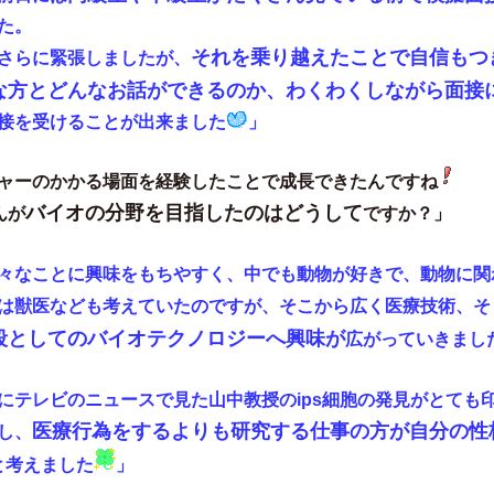
た。
それを乗り越えたことで自信もつ
さらに緊張しましたが、
な方とどんなお話ができるのか、わくわくしながら面接
接を受けることが出来ました
」
ャーのかかる場面を経験したことで成長できたんですね
バイオの分野を目指したのはどうして
んが
ですか？」
々なことに興味をもちやすく、中でも動物が好きで、動物に関
は獣医なども考えていたのですが、そこから広く医療技術、そ
段としてのバイオテクノロジーへ興味が
広がっていきまし
にテレビのニュースで見た山中教授のips細胞の発見がとても
医療行為をするよりも研究する仕事の方が自分の性
し、
と考えました
」