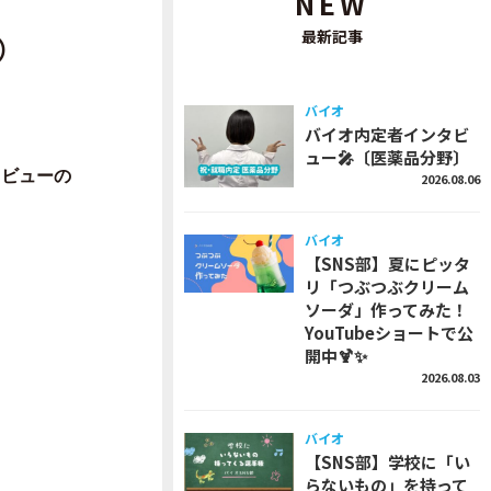
NEW
最新記事
）
バイオ
バイオ内定者インタビ
ュー🎤〔医薬品分野〕
タビューの
2026.08.06
バイオ
【SNS部】夏にピッタ
リ「つぶつぶクリーム
ソーダ」作ってみた！
YouTubeショートで公
開中🍹✨
2026.08.03
バイオ
【SNS部】学校に「い
らないもの」を持って