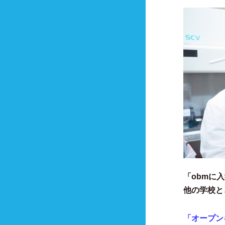
「
obmに
他の学校と
「オープン