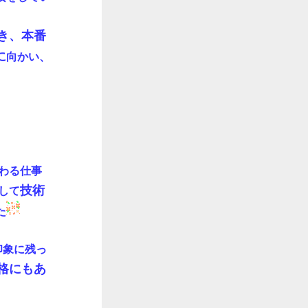
き
、本番
に
向かい、
わる仕事
技術
して
た
印象に残っ
格にもあ