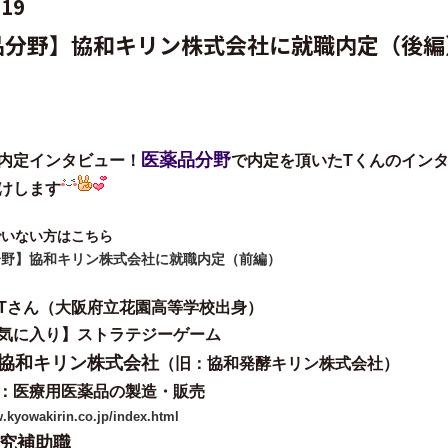
.19
品分野】協和キリン株式会社に就職内定（後編
医薬品分野
内定インタビュー！
で内定を頂いたTくんのイン
けします
でいない方はこちら
分野】協和キリン株式会社に就職内定（前編）
Tさん（大阪府立花園高等学校出身）
気に入り】ストラテジーゲーム
協和キリン株式会社
（旧：協和発酵キリン株式会社）
：医療用医薬品の製造・販売
w.kyowakirin.co.jp/index.html
究補助職