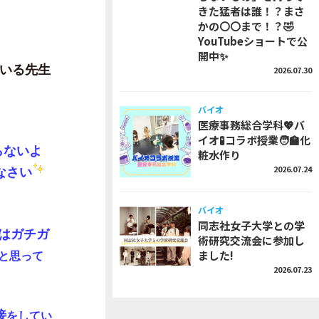
きた猛者は誰！？まさ
かの〇〇まで！？🤣
YouTubeショートで公
開中✨
いる先生
2026.07.30
バイオ
医療事務総合学科💖バ
イオ🧪コラボ授業🧑‍🏫化
らないよ
粧水作り
2026.07.24
なさい
バイオ
同志社女子大学との学
はガチガ
術研究交流会に参加し
ました!
と思って
2026.07.23
接
をしてい