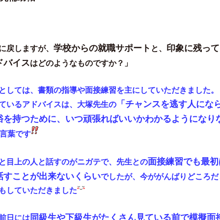
学校からの就職サポート
印象に残って
に戻しますが、
と、
ドバイス
はどのようなものですか？」
としては、書類の指導や面接練習を主にしていただきました。
「チャンスを逃す人にな
ているアドバイスは、大塚先生の
裕を持つために、いつ頑張ればいいかわかるようになり
言葉です
面接練習でも最初
と目上の人と話すのがニガテで、先生との
話すことが出来ないくらい
でしたが、今ががんばりどころだ
もしていただきました
同級生や下級生がたくさん見ている前で模擬面
前日には