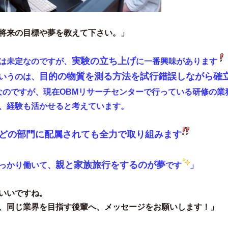
将来の目標や夢を教えて下さい。」
実験の立ち上げ
は未定なのですが、
に一番興味があります
目的の物質を測る方法を試行錯誤しながら確
いうのは、
なのですが、
現在OBMリサーチセンターで行っている研修の業
、経験も活かせると考えています。
どの部門に配属されても
全力で取り組みます
親と家族旅行をするのが夢
っかり働いて、
です
」
いいですね。
、
同じ業界を目指す後輩へ、メッセージ
をお願いします！」