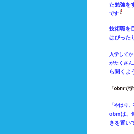
た勉強を
です
技術職を
はぴった
入学してか
がたくさん
ら聞くよ
「
obmで
「やはり、
obmは、
きを置い