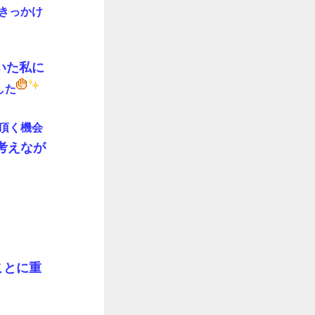
きっかけ
いた私に
した
頂く機会
考えなが
ことに重