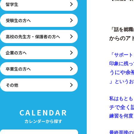
留学生
受験生の方へ
「話を就職
高校の先生方・保護者の方へ
からのア
企業の方へ
「サポート
印象に残っ
卒業生の方へ
うにや余
」
というお
その他
私はもとも
チで全く
CALENDAR
練習を何度
カレンダーから探す
最終面接の