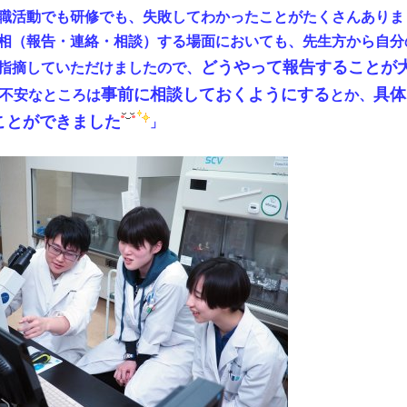
職活動でも研修でも、失敗してわかったことがたくさんありま
相（報告・連絡・相談）する場面においても、先生方から自分
どうやって報告することが
指摘していただけましたので、
事前に相談しておくようにする
具体
不安なところは
とか、
ことができました
」