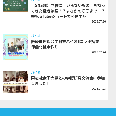
【SNS部】学校に「いらないもの」を持っ
てきた猛者は誰！？まさかの〇〇まで！？
🤣YouTubeショートで公開中✨
2026.07.30
バイオ
医療事務総合学科💖バイオ🧪コラボ授業
🧑‍🏫化粧水作り
2026.07.24
バイオ
同志社女子大学との学術研究交流会に参加
しました!
2026.07.23