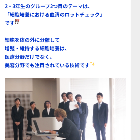
2・3年生のグループ2つ目
のテーマは、
「細胞培養における血清のロットチェック」
です
細胞を体の外に分離して
増殖・維持する
細胞培養
は、
医療分野だけでなく、
美容分野でも注目されている技術
です