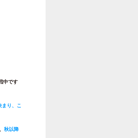
戦中です
決まり、こ
、
秋以降