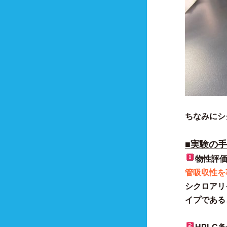
ちなみにシ
■実験の
物性評価
管吸収性を
シクロアリ
イプである