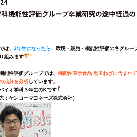
.24
学科機能性評価グループ卒業研究の途中経過の
では、
3年生になったら
、環境・細胞・機能性評価の各グルー
り組みます
機能性評価グループでは、
機能性表示食品 黒玉ねぎに含まれ
の成分を分析
しています。
バイオ学科３年生のKです
先：ケンコーマヨネーズ株式会社）