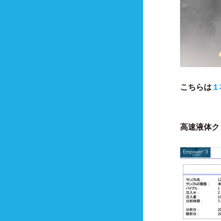
こちらは
１
高速液体ク