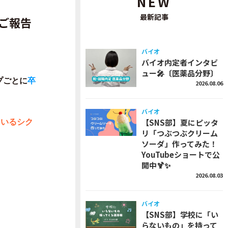
NEW
最新記事
ご報告
バイオ
バイオ内定者インタビ
ュー🎤〔医薬品分野〕
プごとに
卒
2026.08.06
バイオ
【SNS部】夏にピッタ
ているシク
リ「つぶつぶクリーム
ソーダ」作ってみた！
YouTubeショートで公
開中🍹✨
2026.08.03
バイオ
【SNS部】学校に「い
らないもの」を持って