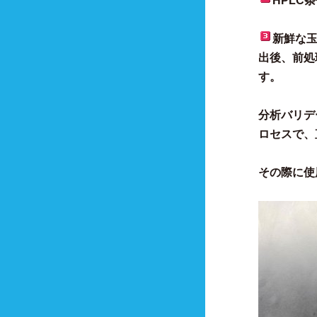
HPLC
新鮮な
出後、前処
す。
分析バリデ
ロセスで、
その際に使