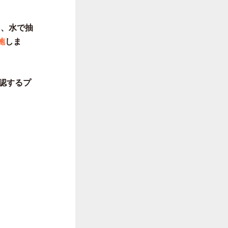
し、水で抽
施
しま
認するプ