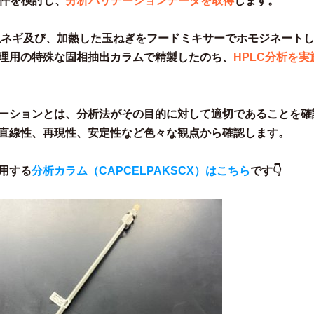
条件を検討し、
分析バリデーションデータを取得
します。
玉ネギ及び、加熱した玉ねぎをフードミキサーでホモジネート
理用の特殊な固相抽出カラムで精製したのち、
HPLC分析を実
ーションとは、分析法がその目的に対して適切であることを確
直線性、再現性、安定性など色々な観点から確認します。
用する
分析カラム（CAPCELPAKSCX）はこちら
です👇