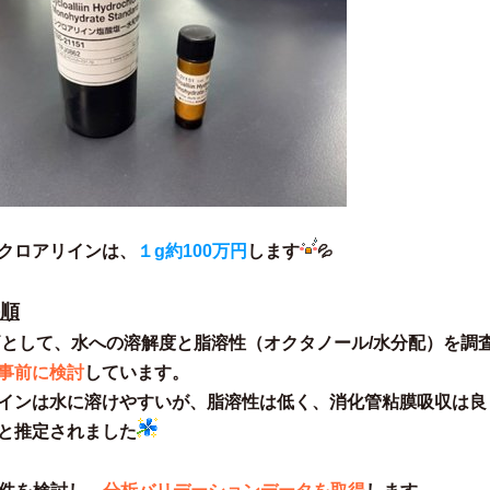
クロアリインは、
１g約100万円
します
💦
手順
として、水への溶解度と脂溶性（オクタノール/水分配）を調
事前に検討
しています。
インは水に溶けやすいが、脂溶性は低く、消化管粘膜吸収は良
と推定されました