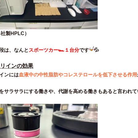
S社製HPLC）
段は、なんと
スポーツカー
🏎
１台分
です
💦
アリインの効果
インには
血液中の中性脂肪やコレステロールを低下させる作用
をサラサラにする働きや、代謝を高める働きもあると言われて