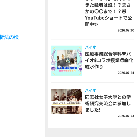
きた猛者は誰！？まさ
かの〇〇まで！？🤣
YouTubeショートで公
開中✨
2026.07.30
析法の検
バイオ
医療事務総合学科💖バ
イオ🧪コラボ授業🧑‍🏫化
粧水作り
2026.07.24
バイオ
同志社女子大学との学
術研究交流会に参加し
ました!
2026.07.23