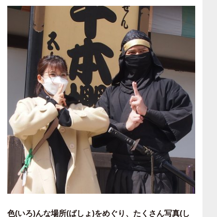
色(いろ)んな場所(ばしょ)をめぐり、たくさん写真(し