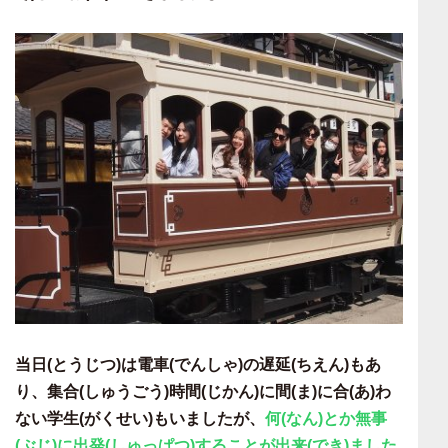
当日(とうじつ)は電車(でんしゃ)の遅延(ちえん)もあ
り、集合(しゅうごう)時間(じかん)に間(ま)に合(あ)わ
ない学生(がくせい)もいましたが、
何(なん)とか無事
(ぶじ)に出発(しゅっぱつ)することが出来(でき)ました