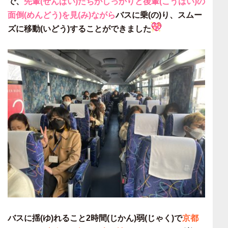
で、
先輩(せんぱい)たちがしっかりと後輩(こうはい)の
面倒(めんどう)を見(み)ながら
バスに乗(の)り、スムー
ズに移動(いどう)することができました
バスに揺(ゆ)れること2時間(じかん)弱(じゃく)で
京都