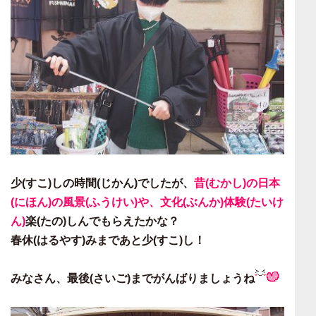
少(すこ)しの時間(じかん)でしたが、
昔(むかし)の日本
(にほん)の風景(ふうけい)や、文化(ぶんか)体験(たいけ
ん)
楽(たの)しんでもらえたかな？
春休(はるやす)みまであと少(すこ)し！
みなさん、最後(さいご)までがんばりましょうね