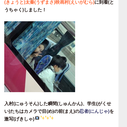
(きょうと)太秦(うずまさ)映画村(えいがむら)
に到着(と
うちゃく)しました！
入村(にゅうそん)した瞬間(しゅんかん)、学生(がくせ
い)たちはカメラで目(め)の前(まえ)の
忍者(にんじゃ)
を
激写(げきしゃ)