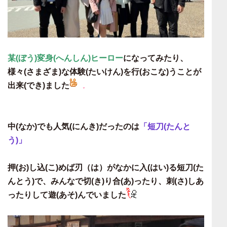
某(ぼう)変身(へんしん)ヒーロー
になってみたり、
様々(さまざま)な体験(たいけん)を行(おこな)うことが
出来(でき)ました
中(なか)でも人気(にんき)だったのは
「短刀(たんと
う)」
押(お)し込(こ)めば刃（は）がなかに入(はい)る短刀(た
んとう)で、みんなで切(き)り合(あ)ったり、刺(さ)しあ
ったりして遊(あそ)んでいました