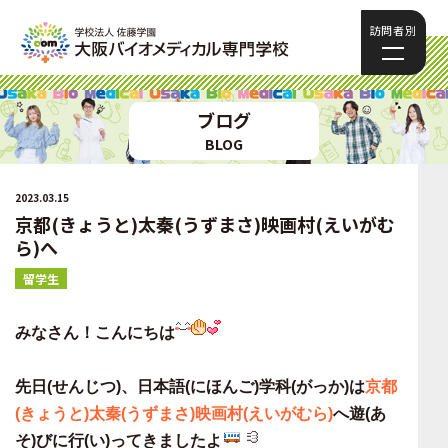
訪問者別
ブログ
BLOG
2023.03.15
京都(きょうと)太秦(うずまさ)映画村(えいがむ
ら)へ
留学生
みなさん！こんにちは
先日(せんじつ)、日本語(にほんご)学科(がっか)は
京都
(きょうと)太秦(うずまさ)映画村(えいがむら)
へ遊(あ
そ)びに行(い)ってきましたよ