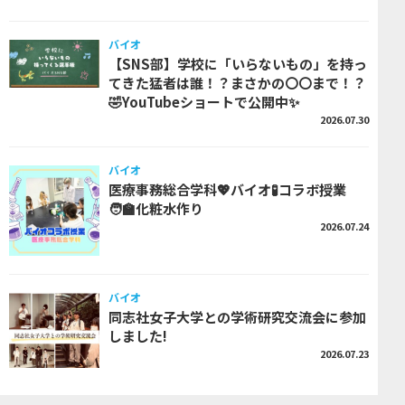
バイオ
【SNS部】学校に「いらないもの」を持っ
てきた猛者は誰！？まさかの〇〇まで！？
🤣YouTubeショートで公開中✨
2026.07.30
バイオ
医療事務総合学科💖バイオ🧪コラボ授業
🧑‍🏫化粧水作り
2026.07.24
バイオ
同志社女子大学との学術研究交流会に参加
しました!
2026.07.23