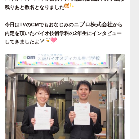
残りあと数名
となりました
ニプロ株式会社
今日はTVのCMでもおなじみの
から
内定を頂いた
バイオ技術学科の2年生にインタビュー
してきましたよ