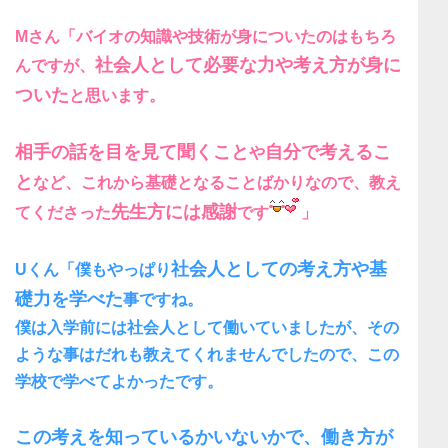
Mさん「バイオの知識や技術が身についたのはもちろ
社会人として必要な力や考え方
が身に
んですが、
ついた
と思います。
相手の話を目を見て聞くこと
自分で考えるこ
や
と
など、これから基礎となることばかりなので、教え
先生方には感謝
てくださった
です
」
社会人としての考え方や基
Uくん「僕もやっぱり
礎力を学べた
事ですね。
僕は入学前には社会人として働いていましたが、その
ような事はだれも教えてくれませんでしたので、この
学校で学べてよかったです。
この考えを知っているかいないかで、働き方が