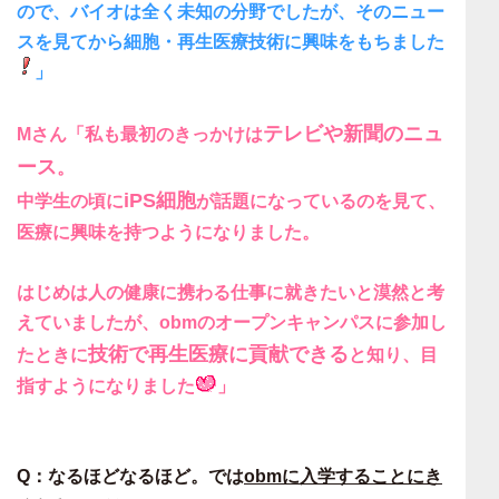
ので、
バイオは全く未知の分野でした
が、
そのニュー
スを見てから細胞・再生医療技術に興味をもちました
」
テレビや新聞のニュ
Mさん「私も最初のきっかけは
ース
。
iPS細胞
中学生の頃に
が話題になっているのを見て、
医療に興味を持つようになりました。
はじめは
人の健康に携わる仕事に就きたい
と漠然と考
えていましたが、obmのオープンキャンパスに参加し
技術で再生医療に貢献できる
たときに
と知り、目
指すようになりました
」
Q：なるほどなるほど。では
obmに入学することにき