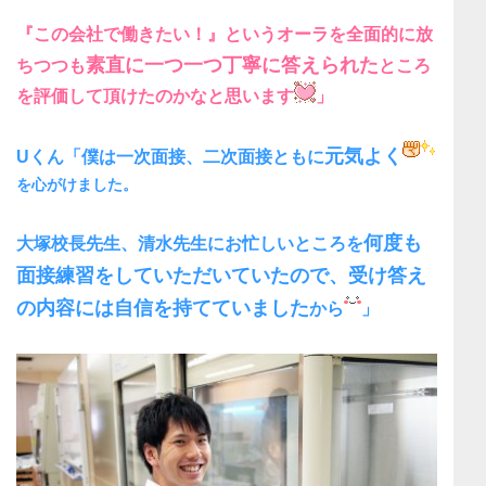
『この会社で働きたい！』というオーラ
を全面的に放
素直に一つ一つ丁寧に答えられた
ちつつも
ところ
を評価して頂けたのかなと思います
」
元気よく
Uくん「僕は一次面接、二次面接ともに
を心がけました。
何度も
大塚校長先生、清水先生にお忙しいところを
面接練習をしていただいていたので、受け答え
の内容には自信を持てていました
から
」