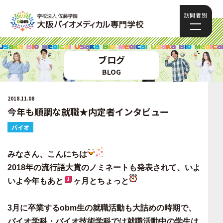
訪問者別
ブログ
BLOG
2018.11.08
今年も順調な就職★内定者インタビュー
バイオ
みなさん、こんにちは
2018年の流行語大賞のノミネートも発表されて、いよ
いよ今年もあと
ヶ月とちょっと
3月に卒業するobm生の
就職活動も大詰めの時期
で、
バイオ学科・バイオ技術学科では
就職活動中の学生は