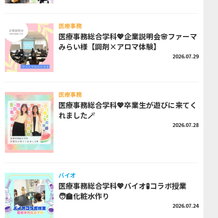
医療事務
医療事務総合学科💖企業説明会🌸ファーマ
みらい様【調剤×アロマ体験】
2026.07.29
医療事務
医療事務総合学科💖卒業生が遊びに来てく
れました🪄
2026.07.28
バイオ
医療事務総合学科💖バイオ🧪コラボ授業
🧑‍🏫化粧水作り
2026.07.24