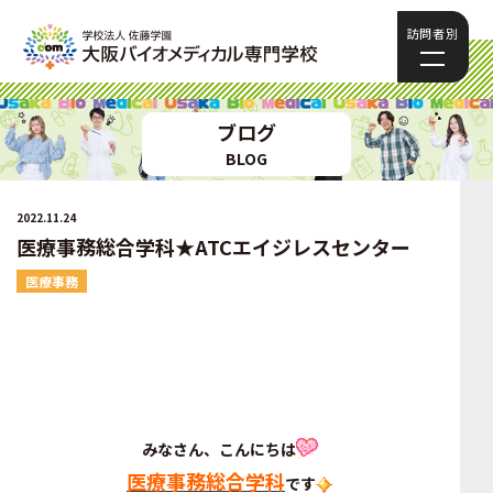
訪問者別
ブログ
BLOG
2022.11.24
医療事務総合学科★ATCエイジレスセンター
医療事務
みなさん、こんにちは
医療事務総合学科
です