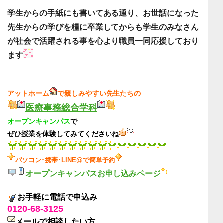
学生からの手紙にも書いてある通り、
お世話になった
先生からの学びを糧に卒業してからも
学生のみなさん
が社会で活躍される事を
心より職員一同応援しており
ます
アットホーム
で親しみやすい先生たちの
医療事務総合学科
オープンキャンパス
で
ぜひ授業を体験してみてくださいね
パソコン･携帯･LINE@で簡単予約
オープンキャンパスお申し込みページ
お手軽に電話で申込み
0120-68-3125
メールで相談したい方