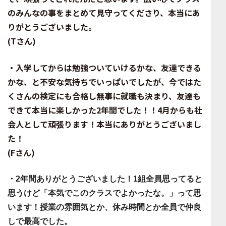
のみんなの事を
まとめて見守ってくださり、本当にあ
りがとうございました。
(Tさん)
・入学してからは勉強ついていけるかな、友達できる
かな、と
不安な気持ちでいっぱいでしたが、今ではた
くさんの検定にも
合格し無事に就職も決まり、友達も
できて本当に楽しかった
2年間でした！！4月からも社
会人として頑張ります！
本当にありがとうございまし
た！
(Fさん)
・2年間ありがとうございました！1組全員思ってると
思うけど「
本気でこのクラスでよかったな。」
って思
います！
授業の雰囲気とか、休み時間とか
全員で仲良
しで最高でした。