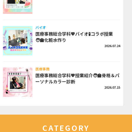
バイオ
医療事務総合学科💖バイオ🧪コラボ授業
🧑‍🏫化粧水作り
2026.07.24
医療事務
医療事務総合学科💖授業紹介🧑‍🏫骨格＆パ
ーソナルカラー診断
2026.07.15
CATEGORY