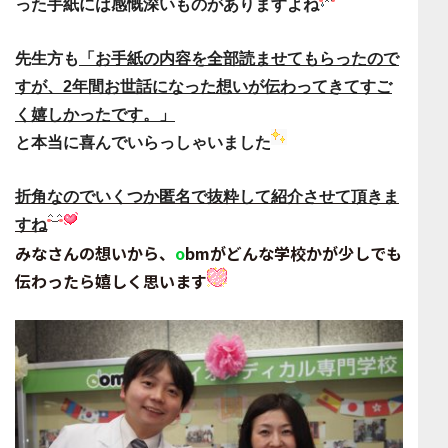
った手紙には感慨深いものがありますよね
先生方も
「お手紙の内容を全部読ませてもらったので
すが、
2年間お世話になった想いが伝わってきて
すご
く嬉しかったです。」
と本当に喜んでいらっしゃいました
折角なのでいくつか匿名で抜粋して紹介させて頂きま
すね
みなさんの想いから、
o
bm
がどんな学校かが
少しでも
伝わったら嬉しく思います