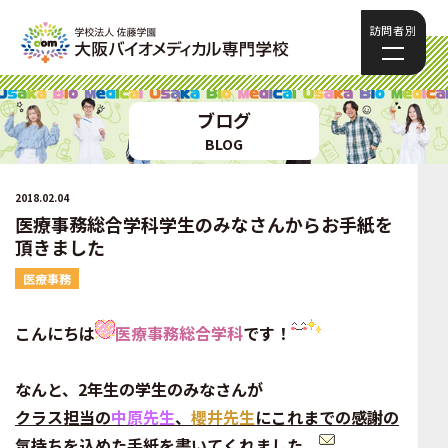
訪問者別
ブログ
BLOG
2018.02.04
医療事務総合学科学生のみなさんからお手紙を
頂きました
医療事務
こんにちは
医療事務総合学科
です！
なんと、2年生の学生のみなさんが
クラス担当の
中原先生
、
櫻井先生
に
これまでの感謝の
気持ちを込めた手紙を書いてくれました。