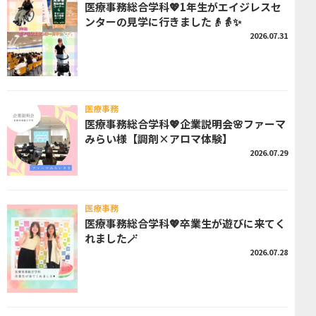
医療事務総合学科💖1年生がエイジレスセ
ンターの見学に行きました👴👵✨
2026.07.31
医療事務
医療事務総合学科💖企業説明会🌸ファーマ
みらい様【調剤×アロマ体験】
2026.07.29
医療事務
医療事務総合学科💖卒業生が遊びに来てく
れました🪄
2026.07.28