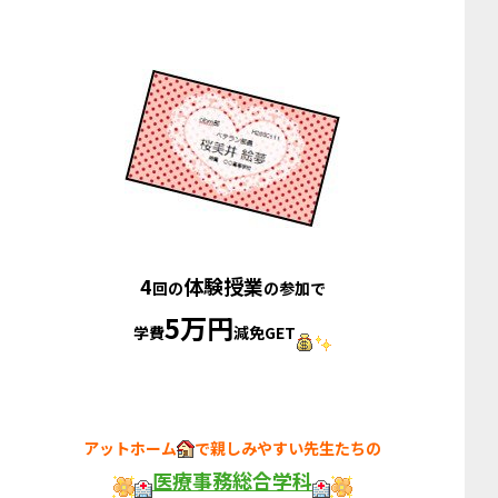
4
体験授業
回の
の参加で
5万円
学費
減免GET
アットホーム
で親しみやすい先生たちの
医療事務総合学科