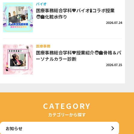
バイオ
医療事務総合学科💖バイオ🧪コラボ授業
🧑‍🏫化粧水作り
2026.07.24
医療事務
医療事務総合学科💖授業紹介🧑‍🏫骨格＆パ
ーソナルカラー診断
2026.07.15
CATEGORY
カテゴリーから探す
お知らせ