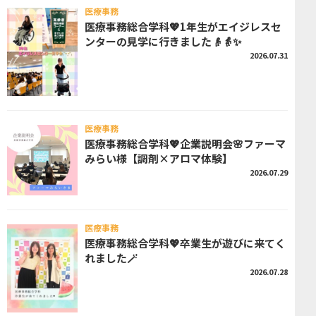
医療事務
医療事務総合学科💖1年生がエイジレスセ
ンターの見学に行きました👴👵✨
2026.07.31
医療事務
医療事務総合学科💖企業説明会🌸ファーマ
みらい様【調剤×アロマ体験】
2026.07.29
医療事務
医療事務総合学科💖卒業生が遊びに来てく
れました🪄
2026.07.28