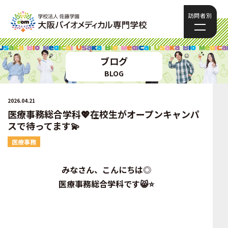
訪問者別
ブログ
BLOG
2026.04.21
医療事務総合学科💖在校生がオープンキャンパ
スで待ってます💫
医療事務
みなさん、こんにちは◎
医療事務総合学科です😸⭐