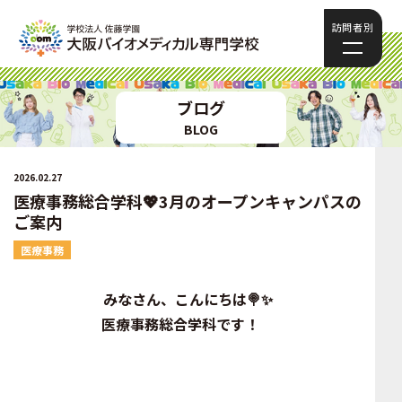
訪問者別
ブログ
BLOG
2026.02.27
医療事務総合学科💖3月のオープンキャンパスの
ご案内
医療事務
みなさん、こんにちは🍭✨
医療事務総合学科です！