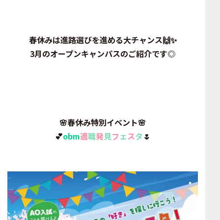
春休みは進路選びを進める大チャンス🙌✨
3月のオープンキャンパスのご紹介です◎
🌸春休み特別イベント🌸
💕
obm
適
職
発
見
フ
ェ
ス
タ
🌷