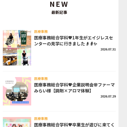
NEW
最新記事
医療事務
医療事務総合学科💖1年生がエイジレスセ
ンターの見学に行きました👴👵✨
2026.07.31
医療事務
医療事務総合学科💖企業説明会🌸ファーマ
みらい様【調剤×アロマ体験】
2026.07.29
医療事務
医療事務総合学科💖卒業生が遊びに来てく