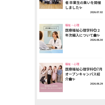
者 卒業生の集いを開催
しました✨
2026.07.02
福祉・心理
医療福祉心理学科💞２
年次編入について🏫✨
2026.06.30
福祉・心理
医療福祉心理学科💞7月
オープンキャンパス紹
介🏫✨
2026.06.29