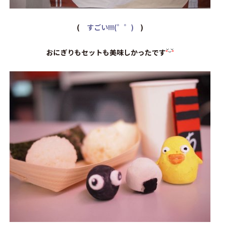
(
すごい!!!(゜゜)
)
おにぎりもセットも美味しかったです