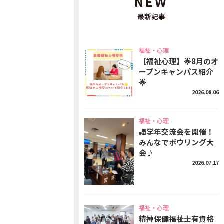
NEW
最新記事
福祉・心理
【福祉心理】🌟8月のオ
ープンキャンパス紹介
🌟
2026.08.06
福祉・心理
🎳学年交流会を開催！
みんなでボウリング大
会♪
2026.07.17
福祉・心理
精神保健福祉士有資格