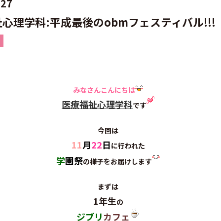
.27
心理学科:平成最後のobmフェスティバル!!!
みなさんこんにちは
医療福祉心理学科
です
今回は
11
月
22
日
に行われた
学
園祭
の様子をお届けします
まずは
1年生
の
ジブリ
カフェ