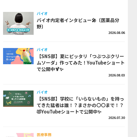
バイオ
バイオ内定者インタビュー🎤〔医薬品分
野〕
2026.08.06
バイオ
【SNS部】夏にピッタリ「つぶつぶクリー
ムソーダ」作ってみた！YouTubeショート
で公開中🍹✨
2026.08.03
バイオ
【SNS部】学校に「いらないもの」を持っ
てきた猛者は誰！？まさかの〇〇まで！？
🤣YouTubeショートで公開中✨
2026.07.30
医療事務