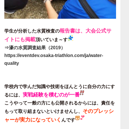
報告書は、大会公式サ
学生が分析した水質検査の
イトにも掲載
頂いていま～す
⇒濠の水質調査結果（2019）
https://eventdev.osaka-triathlon.com/ja/water-
quality
学校内で学んだ知識や技術をほんとうに自分の力にす
実戦経験を積むのが一番
るには、
こうやって一般の方にも公開されるからには、責任を
そのプレッシ
もって取り組まないといけませんし、
ャーが実力
になっていく
んです