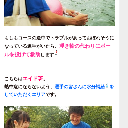
もしもコースの途中でトラブルがあっておぼれそうに
浮き輪の代わりにボー
なっている選手がいたら、
ルを投げて救助
します
エイド班
こちらは
。
熱中症にならないよう、
選手の皆さんに水分補給
を
していただくエリア
です。