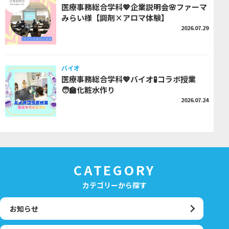
医療事務総合学科💖企業説明会🌸ファーマ
みらい様【調剤×アロマ体験】
2026.07.29
バイオ
医療事務総合学科💖バイオ🧪コラボ授業
🧑‍🏫化粧水作り
2026.07.24
CATEGORY
カテゴリーから探す
お知らせ