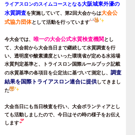
大阪城東外濠の
ライアスロンのスイムコースとなる
水質調査
大会公
を実施していて、第2回大会からは
式
協力団体
として活動を行っています
唯一の大会公式水質検査機関
今大会では、
とし
て、大会前から大会当日まで継続して水質調査を行
い、透明度や酸素濃度といった
環境省が定める水浴場
水質判定基準
と、
トライスロン国際ルールブック記載
調査
の水質基準
の各項目を公定法に基づいて測定し、
結果を
国際トライアスロン連合に提供
してきまし
た
大会当日にも当日検査を行い、大会ボランティアとし
ても活動しましたので、今日はその時の様子をお伝え
します