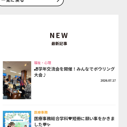
NEW
最新記事
福祉・心理
🎳学年交流会を開催！みんなでボウリング
大会♪
2026.07.17
医療事務
医療事務総合学科💖短冊に願い事をかきま
した💬✨