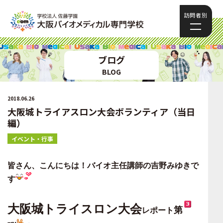
訪問者別
ブログ
BLOG
2018.06.26
大阪城トライアスロン大会ボランティア（当日
編）
イベント・行事
皆さん、こんにちは！
バイオ主任講師の吉野みゆきで
す
大阪城トライスロン大会
第
レポート