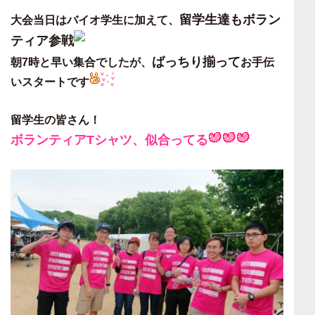
留学生達もボラン
大会当日は
バイオ学生に加えて、
ティア参戦
ばっちり揃って
朝7時と早い集合でしたが、
お手伝
いスタートです
留学生の皆さん！
ボランティアTシャツ、似合ってる