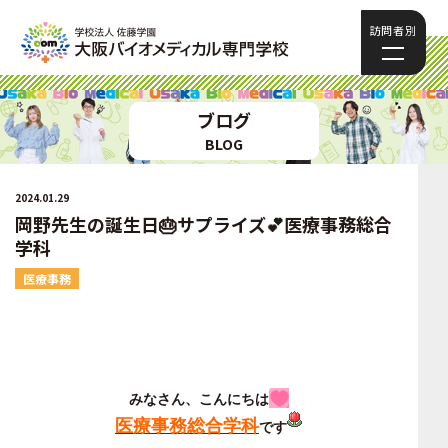
訪問者別
ブログ
BLOG
2024.01.29
岡野先生の誕生日🎂サプライズ💕医療事務総合
学科
医療事務
みなさん、こんにちは
医療事務総合学科
です