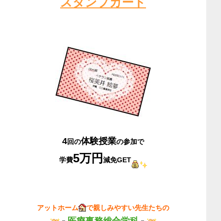
スタンプカード
4
体験授業
回の
の参加で
5万円
学費
減免GET
アットホーム
で親しみやすい先生たちの
医療事務総合学科