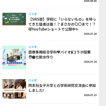
2026.08.03
バイオ
【SNS部】学校に「いらないもの」を持っ
てきた猛者は誰！？まさかの〇〇まで！？
🤣YouTubeショートで公開中✨
2026.07.30
バイオ
医療事務総合学科💖バイオ🧪コラボ授業
🧑‍🏫化粧水作り
2026.07.24
バイオ
同志社女子大学との学術研究交流会に参加
しました!
2026.07.23