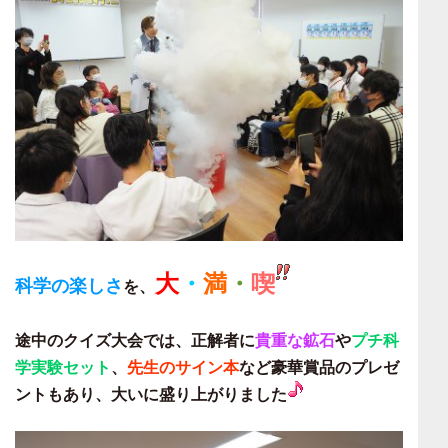
大
・
満
・
喫
科学の楽しさ
を、
途中のクイズ大会では、正解者に
貴重な鉱石
や
プチ科
学実験セット
、
先生のサイン本
など豪華賞品のプレゼ
ントもあり、大いに盛り上がりました