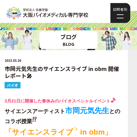
訪問者別
ブログ
BLOG
2023.03.26
市岡元気先生のサイエンスライブ in obm 開催
レポート🎤
バイオ
3月21日に開催した春休みのバイオスペシャルイベント
市岡元気先生
サイエンスアーティスト
との
コラボ授業
「サイエンスライブ
in obm」