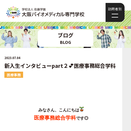
訪問者別
ブログ
BLOG
2023.07.04
新入生インタビューpart２💕医療事務総合学科
医療事務
みなさん、こんにちは
医療事務総合学科
です◎