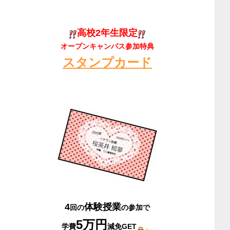
高校2年生限定
オープンキャンパス参加特典
スタンプカード
4
体験授業
回の
の参加で
5万円
学費
減免GET