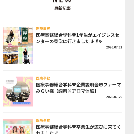
最新記事
医療事務
医療事務総合学科💖1年生がエイジレスセ
ンターの見学に行きました👴👵✨
2026.07.31
医療事務
医療事務総合学科💖企業説明会🌸ファーマ
みらい様【調剤×アロマ体験】
2026.07.29
医療事務
医療事務総合学科💖卒業生が遊びに来てく
れました🪄