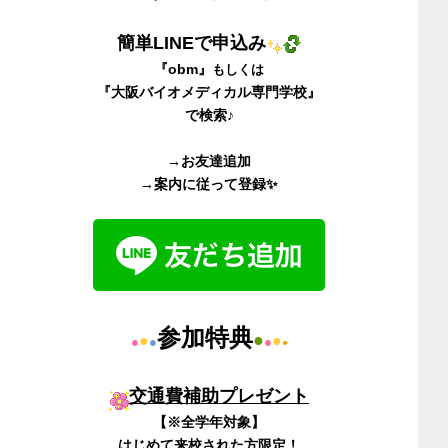
簡単
LINE
で申込み
『
obm
』
もしくは
『
大阪バイオメディカル専門学校
』
で検索♪
→お友達追加
→案内に従って登録✨
参加特典
●
●
●
●
●
●
●
交通費補助プレゼント
【※全学年対象】
はじめて来校された方限定！