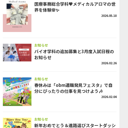
医療事務総合学科💖メディカルアロマの世
界を体験🌸✨
2026.05.18
お知らせ
バイオ学科の追加募集と3月度入試日程の
お知らせ
2026.02.26
お知らせ
春休みは「obm適職発見フェスタ」で自
分にぴったりの仕事を見つけよう🎶
2026.02.04
お知らせ
新年おめでとう＆進路選びスタートダッシ