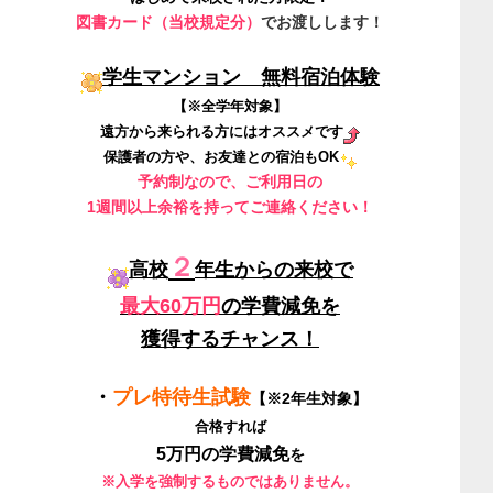
図書カード（
当校規定分
）
でお渡しします！
学生マンション 無料宿泊体験
【※全学年対象】
遠方から来られる方にはオススメです
保護者の方や、お友達との宿泊もOK
予約制なので、ご利用日の
1週間以上余裕を持ってご連絡ください！
２
高校
年生からの来校で
最大60万円
の学費減免を
獲得するチャンス！
・
プレ特待生試験
【※2年生対象】
合格すれば
5
万円
の
学費減免
を
※入学を強制するものではありません。