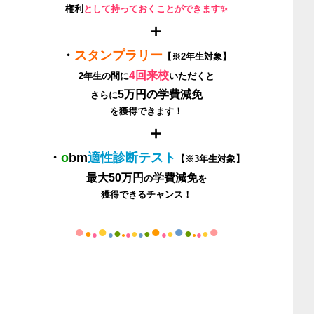
権利
として持っておくことができます✨
＋
・
スタンプラリー
【※2年生対象】
4回
来校
2年生の間に
いただくと
5
万円
の
学費減免
さらに
を獲得できます！
＋
・
o
bm
適性診断テスト
【※3年生対象】
最大50万円
学費減免
の
を
獲得できるチャンス！
●
●
●
●
●
●
●
●
●
●
●
●
●
●
●
●
●
●
●
●