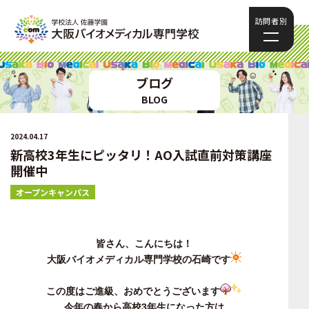
訪問者別
ブログ
BLOG
2024.04.17
新高校3年生にピッタリ！AO入試直前対策講座
開催中
オープンキャンパス
皆さん、こんにちは！
大阪バイオメディカル専門学校の石崎です
この度はご進級、おめでとうございます
今年の春から高校3年生になった方は