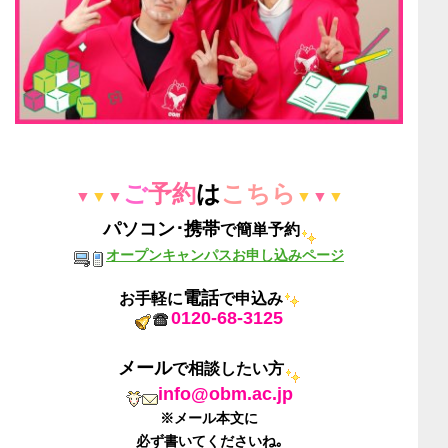
ご
予約
は
こちら
▼
▼
▼
▼
▼
▼
パソコン
･
携帯
で簡単予約
オープンキャンパスお申し込みページ
電話
お手軽に
で申込み
0120-68-3125
メール
で相談したい方
info@obm.ac.jp
※メール本文に
必ず書いてくださいね｡