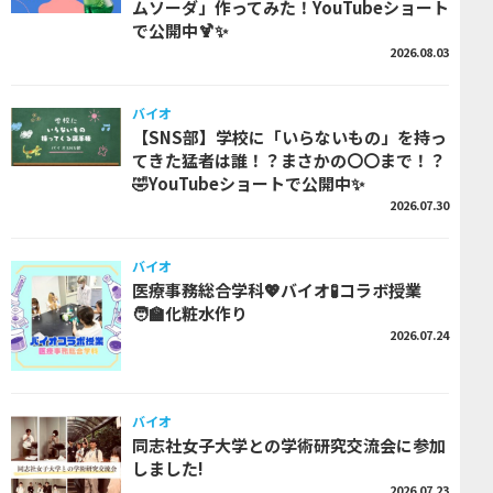
ムソーダ」作ってみた！YouTubeショート
で公開中🍹✨
2026.08.03
バイオ
【SNS部】学校に「いらないもの」を持っ
てきた猛者は誰！？まさかの〇〇まで！？
🤣YouTubeショートで公開中✨
2026.07.30
バイオ
医療事務総合学科💖バイオ🧪コラボ授業
🧑‍🏫化粧水作り
2026.07.24
バイオ
同志社女子大学との学術研究交流会に参加
しました!
2026.07.23