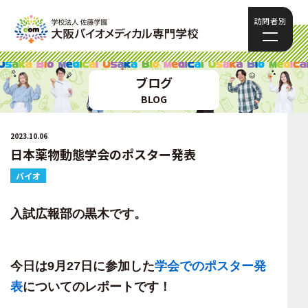
訪問者別
ブログ
BLOG
2023.10.06
日本薬物動態学会のポスター発表
バイオ
入試広報部の黒木
です。
今日は
9
月
27
日に参加した
学会でのポスター発
表
についてのレポートです！