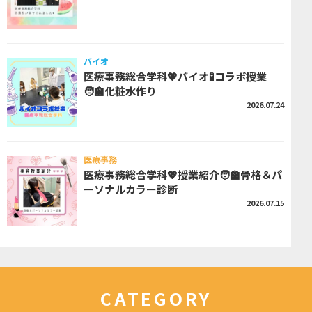
バイオ
医療事務総合学科💖バイオ🧪コラボ授業
🧑‍🏫化粧水作り
2026.07.24
医療事務
医療事務総合学科💖授業紹介🧑‍🏫骨格＆パ
ーソナルカラー診断
2026.07.15
CATEGORY