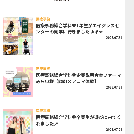
医療事務
医療事務総合学科💖1年生がエイジレスセ
ンターの見学に行きました👴👵✨
2026.07.31
医療事務
医療事務総合学科💖企業説明会🌸ファーマ
みらい様【調剤×アロマ体験】
2026.07.29
医療事務
医療事務総合学科💖卒業生が遊びに来てく
れました🪄
2026.07.28