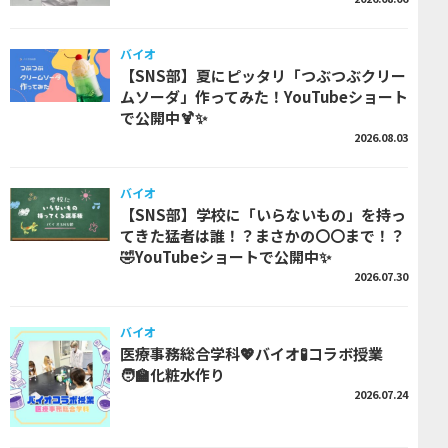
バイオ
【SNS部】夏にピッタリ「つぶつぶクリー
ムソーダ」作ってみた！YouTubeショート
で公開中🍹✨
2026.08.03
バイオ
【SNS部】学校に「いらないもの」を持っ
てきた猛者は誰！？まさかの〇〇まで！？
🤣YouTubeショートで公開中✨
2026.07.30
バイオ
医療事務総合学科💖バイオ🧪コラボ授業
🧑‍🏫化粧水作り
2026.07.24