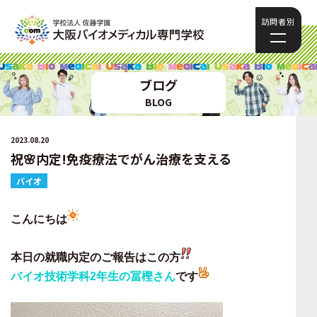
訪問者別
ブログ
BLOG
2023.08.20
祝🌸内定!免疫療法でがん治療を支える
バイオ
こんにちは
本日の就職内定のご報告はこの方
バイオ技術学科2年生の冨樫さん
です