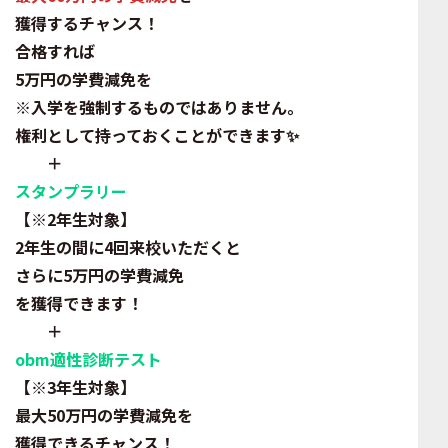
獲得するチャンス！
合格すれば
5
万円
の
学費減免
を
※入学を強制するものではありません。
権利
として持っておくことができます✨
＋
スタンプラリー
【※2年生対象】
2年生の間に
4回
来校
いただくと
さらに5万円
の
学費減免
を獲得できます！
＋
obm適性診断テスト
【※3年生対象】
最大50万円
の
学費減免
を
獲得できるチャンス！