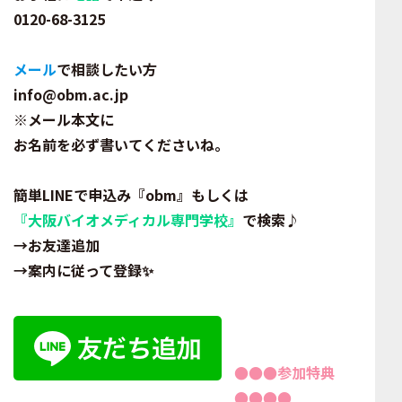
0120-68-3125
メール
で相談したい方
info@obm.ac.jp
※メール本文に
お名前を
必ず書いてくださいね｡
簡単
LINE
で申込み
『obm』もしくは
『
大阪バイオメディカル専門学校
』
で検索♪
→お友達追加
→案内に従って登録✨
●●
●参加特典
●●●●