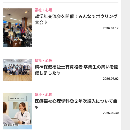
福祉・心理
🎳学年交流会を開催！みんなでボウリング
大会♪
2026.07.17
福祉・心理
精神保健福祉士有資格者 卒業生の集いを開
催しました✨
2026.07.02
福祉・心理
医療福祉心理学科💞２年次編入について🏫
✨
2026.06.30