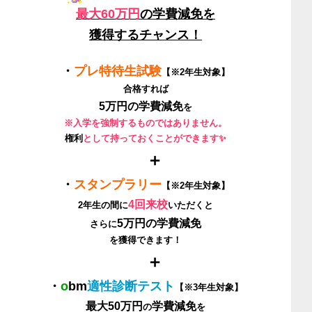
最大60万円
の学費減免を
獲得するチャンス！
・
プレ特待生試験
【※2年生対象】
合格すれば
5
万円
の
学費減免
を
※入学を強制するものではありません。
権利
として持っておくことができます✨
＋
・
スタンプラリー
【※2年生対象】
4回
来校
2年生の間に
いただくと
5
万円
の
学費減免
さらに
を獲得できます！
＋
・
o
bm
適性診断テスト
【※3年生対象】
最大50万円
学費減免
の
を