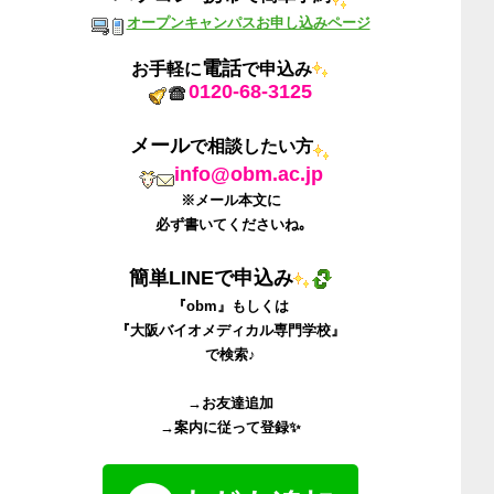
オープンキャンパスお申し込みページ
電話
お手軽に
で申込み
0120-68-3125
メール
で相談したい方
info@obm.ac.jp
※メール本文に
必ず書いてくださいね｡
簡単
LINE
で申込み
『
obm
』
もしくは
『
大阪バイオメディカル専門学校
』
で検索♪
→お友達追加
→案内に従って登録✨