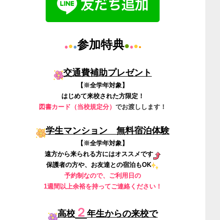
参加特典
●
●
●
●
●
●
●
交通費補助プレゼント
【※全学年対象】
はじめて来校された方限定！
図書カード（
当校規定分
）
でお渡しします！
学生マンション 無料宿泊体験
【※全学年対象】
遠方から来られる方にはオススメです
保護者の方や、お友達との宿泊もOK
予約制なので、ご利用日の
1週間以上余裕を持ってご連絡ください！
２
高校
年生からの来校で