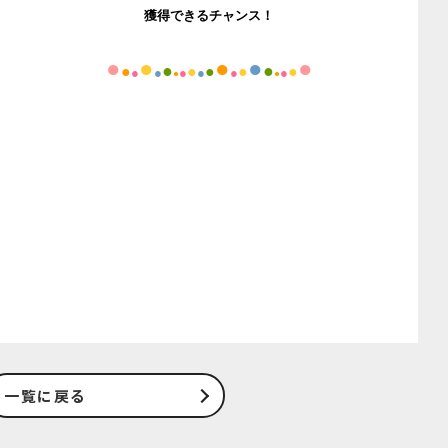
獲得できるチャンス！
●
●
●
●
●
●
●
●
●
●
●
●
●
●
●
●
●
●
●
●
一覧に戻る