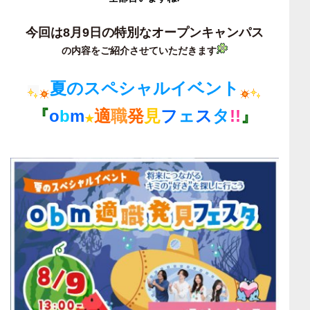
今回は8月9日の特別なオープンキャンパス
の内容をご紹介させていただきます
夏のスペシャルイベント
『
o
b
m
適
職
発
見
フ
ェ
ス
タ
!!
』
★