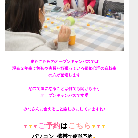
またこちらのオープンキャンパスでは
現在２年生で勉強や実習を頑張っている福祉心理の在校生
の方が登場します
なので気になることは何でも聞けちゃう
オープンキャンパスです🌟
みなさんに会えること楽しみにしていますね♪
ご
予約
は
こちら
▼
▼
▼
▼
▼
▼
パソコン
･
携帯
で簡単予約