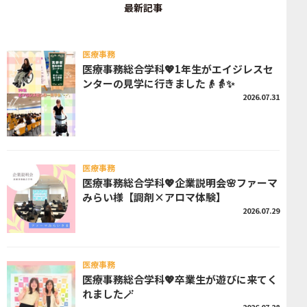
最新記事
医療事務
医療事務総合学科💖1年生がエイジレスセ
ンターの見学に行きました👴👵✨
2026.07.31
医療事務
医療事務総合学科💖企業説明会🌸ファーマ
みらい様【調剤×アロマ体験】
2026.07.29
医療事務
医療事務総合学科💖卒業生が遊びに来てく
れました🪄