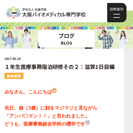
訪問者別
ブログ
BLOG
2017.05.18
１年生医療事務宿泊研修その２：滋賀1日目編
医療事務
みなさん、こんにちは
先日、娘（3歳）に顔をマジマジと見ながら
「アンパ〇マン！！」と言われました。
どうも、医療事務総合学科の櫻井です