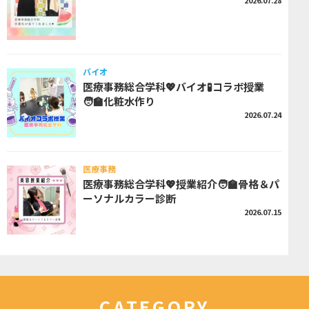
2026.07.28
バイオ
医療事務総合学科💖バイオ🧪コラボ授業
🧑‍🏫化粧水作り
2026.07.24
医療事務
医療事務総合学科💖授業紹介🧑‍🏫骨格＆パ
ーソナルカラー診断
2026.07.15
CATEGORY