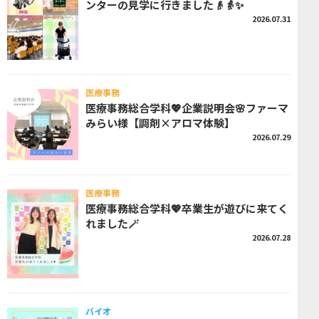
ンターの見学に行きました👴👵✨
2026.07.31
医療事務
医療事務総合学科💖企業説明会🌸ファーマ
みらい様【調剤×アロマ体験】
2026.07.29
医療事務
医療事務総合学科💖卒業生が遊びに来てく
れました🪄
2026.07.28
バイオ