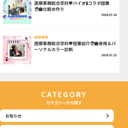
医療事務総合学科💖バイオ🧪コラボ授業
🧑‍🏫化粧水作り
2026.07.24
医療事務
医療事務総合学科💖授業紹介🧑‍🏫骨格＆パ
ーソナルカラー診断
2026.07.15
CATEGORY
カテゴリーから探す
お知らせ