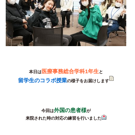
医療事務総合学科1年生
本日は
と
留学生のコラボ授業
の様子をお届けします
外国の患者様
今回は
が
来院された時の対応の練習を行いました