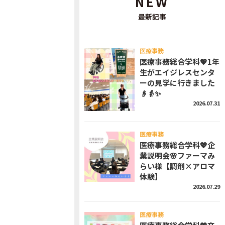
NEW
最新記事
医療事務
医療事務総合学科💖1年
生がエイジレスセンタ
ーの見学に行きました
👴👵✨
2026.07.31
医療事務
医療事務総合学科💖企
業説明会🌸ファーマみ
らい様【調剤×アロマ
体験】
2026.07.29
医療事務