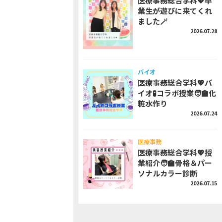
医療事務総合学科💖卒
業生が遊びに来てくれ
ました🪄
2026.07.28
バイオ
医療事務総合学科💖バ
イオ🧪コラボ授業🧑‍🏫化
粧水作り
2026.07.24
医療事務
医療事務総合学科💖授
業紹介🧑‍🏫骨格＆パー
ソナルカラー診断
2026.07.15