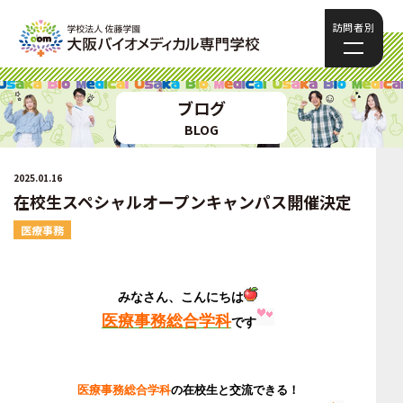
訪問者別
ブログ
BLOG
2025.01.16
在校生スペシャルオープンキャンパス開催決定
医療事務
みなさん、こんにちは
医療事務総合学科
です
医
療事務総合学科
の在校生と交流できる！