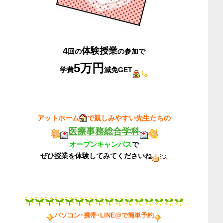
4
体験授業
回の
の参加で
5万円
学費
減免GET
アットホーム
で親しみやすい先生たちの
医療事務総合学科
オープンキャンパス
で
ぜひ授業を体験してみてくださいね
パソコン･携帯･LINE@で簡単予約