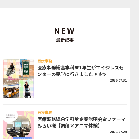
NEW
最新記事
医療事務
医療事務総合学科💖1年生がエイジレスセ
ンターの見学に行きました👴👵✨
2026.07.31
医療事務
医療事務総合学科💖企業説明会🌸ファーマ
みらい様【調剤×アロマ体験】
2026.07.29