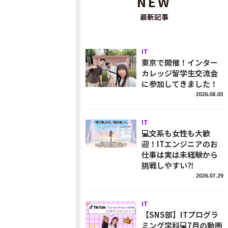
NEW
最新記事
IT
東京で開催！インター
カレッジ留学生交流会
に参加してきました！
2026.08.03
IT
💻文系も女性も大歓
迎！ITエンジニアのお
仕事は実は未経験から
挑戦しやすい⁈
2026.07.29
IT
【SNS部】ITプログラ
ミング学科💻7月の動画