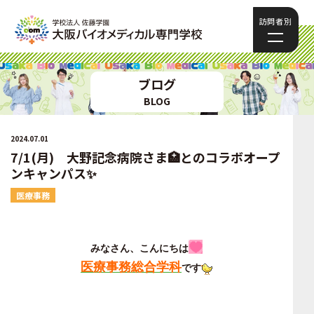
訪問者別
ブログ
BLOG
2024.07.01
7/1(月) 大野記念病院さま🏥とのコラボオープ
ンキャンパス✨
医療事務
みなさん、こんにちは
医療事務総合学科
です