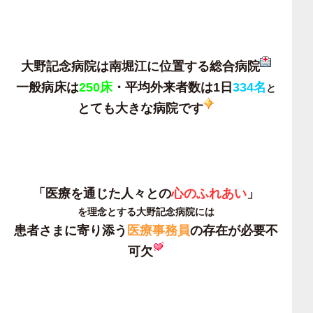
大野記念病院は南堀江に位置する総合病院
一般病床は
250床
・平均外来者数は1日
334名
と
とても大きな病院です
「医療を通じた人々との
心のふれあい
」
を理念とする大野記念病院には
患者さまに寄り添う
医療事務員
の存在が必要不
可欠