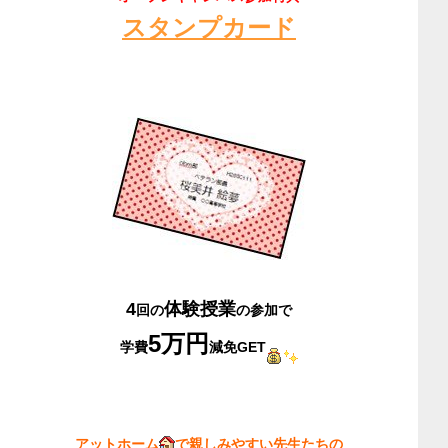
スタンプカード
4
体験授業
回の
の参加で
5万円
学費
減免GET
アットホーム
で親しみやすい先生たちの