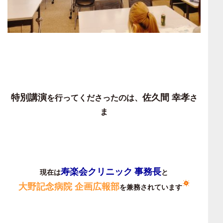
特別講演
佐久間 幸孝
を行ってくださったのは、
さ
ま
寿楽会クリニック
事務長
現在は
と
大野記念病院 企画広報部
を兼務されています