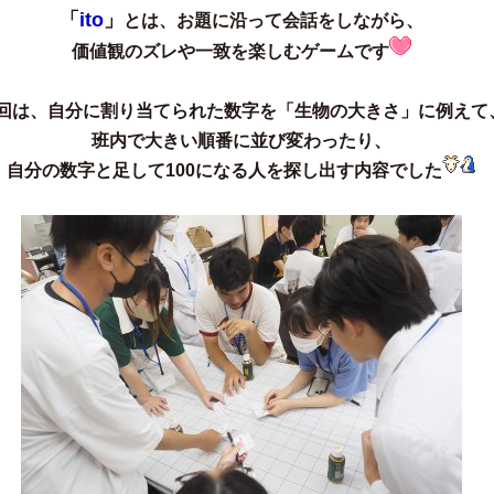
「
ito
」
とは、お題に沿って会話をしながら、
価値観のズレや一致を楽しむゲームです
回は、自分に割り当てられた数字を「
生物の大きさ
」に例えて
班内で大きい順番に並び変わったり、
自分の数字と足して
100
になる人を探し出す内容でした