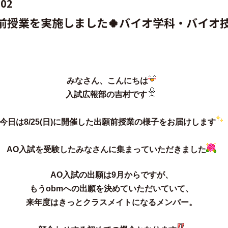
.02
願前授業を実施しました🍀バイオ学科・バイオ
みなさん、こんにちは
入試広報部の吉村です
今日は
8/25(
日
)
に開催した出願前授業の様子をお届けします
AO
入試を受験したみなさんに集まっていただきました
AO入試の出願は9月からですが、
もうobmへの出願を決めていただいていて、
来年度はきっとクラスメイトになるメンバー。