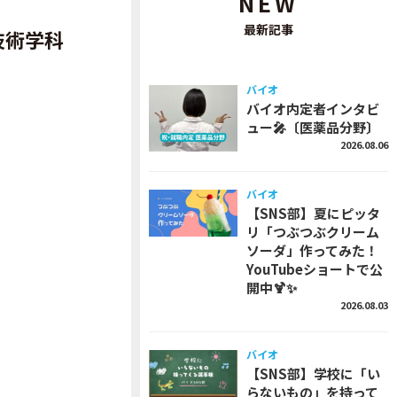
NEW
最新記事
技術学科
バイオ
バイオ内定者インタビ
ュー🎤〔医薬品分野〕
2026.08.06
バイオ
【SNS部】夏にピッタ
リ「つぶつぶクリーム
ソーダ」作ってみた！
YouTubeショートで公
開中🍹✨
2026.08.03
バイオ
【SNS部】学校に「い
らないもの」を持って