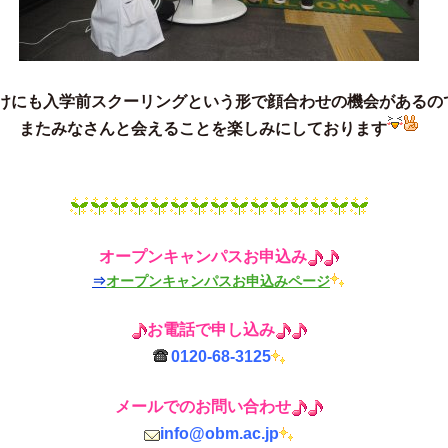
けにも
入学前スクーリング
という形で顔合わせの機会があるの
またみなさんと会えることを楽しみにしております
オープンキャンパ
ス
お申込み
⇒
オープンキャンパスお申込みページ
お電話で申し込み
0120-68-3125
メールでのお問い合わ
せ
info@obm.ac.jp