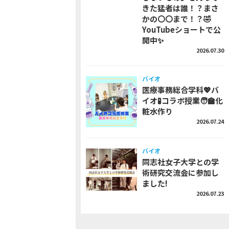
きた猛者は誰！？まさ
かの〇〇まで！？🤣
YouTubeショートで公
開中✨
2026.07.30
バイオ
医療事務総合学科💖バ
イオ🧪コラボ授業🧑‍🏫化
粧水作り
2026.07.24
バイオ
同志社女子大学との学
術研究交流会に参加し
ました!
2026.07.23