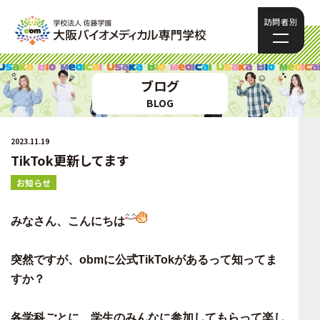
訪問者別
ブログ
BLOG
2023.11.19
TikTok更新してます
お知らせ
みなさん、こんにちは
突然ですが、obmに
公式TikTok
があるって知ってま
すか？
各学科ごとに、学生のみんなに参加してもらって楽し