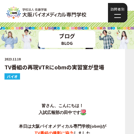
訪問者別
ブログ
BLOG
2023.12.18
TV番組の再現VTRにobmの実習室が登場
バイオ
皆さん、こんにちは！
入試広報部の田中です
本日は大阪バイオメディカル専門学校(obm)が
TV番組の撮影に協力
しました