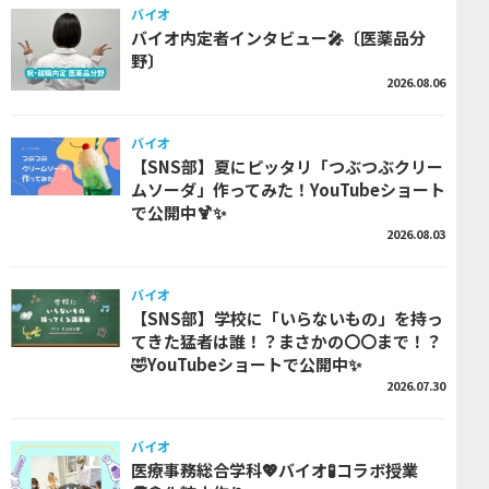
バイオ
バイオ内定者インタビュー🎤〔医薬品分
野〕
2026.08.06
バイオ
【SNS部】夏にピッタリ「つぶつぶクリー
ムソーダ」作ってみた！YouTubeショート
で公開中🍹✨
2026.08.03
バイオ
【SNS部】学校に「いらないもの」を持っ
てきた猛者は誰！？まさかの〇〇まで！？
🤣YouTubeショートで公開中✨
2026.07.30
バイオ
医療事務総合学科💖バイオ🧪コラボ授業