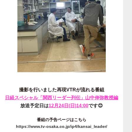
撮影を行いました再現VTRが流れる番組
日経スペシャル「関西リーダー列伝」山中伸弥教授編
放送予定日は
12月24日(日)14:00
です😊
番組の予告ページはこちら
https://www.tv-osaka.co.jp/ip4/kansai_leader/