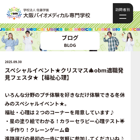
訪問者別
ブログ
BLOG
2025.09.30
スペシャルイベント★クリスマス🎄obm適職発
見フェスタ★【福祉心理】
いろんな分野のプチ体験を好きなだけ体験できる冬休
みのスペシャルイベント★。
福祉・心理は２つのコーナーを用意しています♪
・星の塗り絵でわかる！カラーセラピー心理テスト🌟
・手作り！クレーンゲーム🎡
進路選びの最初の一歩に気軽に参加してくださいね♪