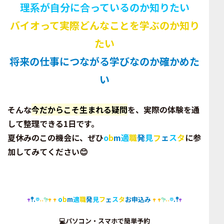
理系が自分に合っているのか知りたい
バイオって実際どんなことを学ぶのか知り
たい
将来の仕事につながる学びなのか確かめた
い
そんな
今だからこそ生まれる疑問
を、実際の体験を通
して整理できる1日です。
夏休みのこの機会に、ぜひ
o
b
m
適
職
発
見
フ
ェ
ス
タ
に参
加してみてください😊
𖥧
𖤣.
𖡼
˒˒
𖧧
𖥧 𖥧
o
b
m
適
職
発
見
フ
ェ
ス
タ
お申込み
𖥧 𖥧
𖧧
˒˒
𖡼
.𖤣
𖥧
💻パソコン・スマホで簡単予約