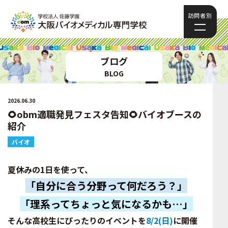
訪問者別
ブログ
BLOG
2026.06.30
🌻obm適職発見フェスタ告知🌻バイオブースの
紹介
バイオ
夏休みの1日を使って、
「自分に合う分野って何だろう？」
「理系ってちょっと気になるかも…」
そんな高校生にぴったりのイベントを
8/2(日)
に開催