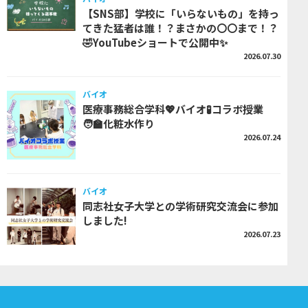
【SNS部】学校に「いらないもの」を持っ
てきた猛者は誰！？まさかの〇〇まで！？
🤣YouTubeショートで公開中✨
2026.07.30
バイオ
医療事務総合学科💖バイオ🧪コラボ授業
🧑‍🏫化粧水作り
2026.07.24
バイオ
同志社女子大学との学術研究交流会に参加
しました!
2026.07.23