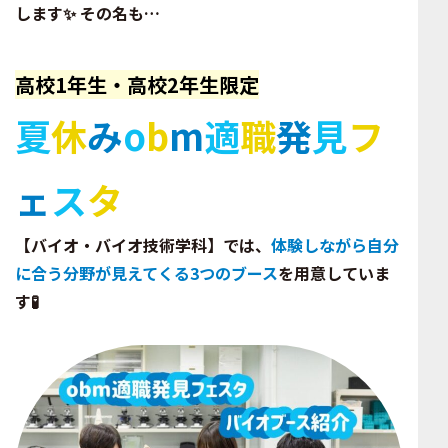
します✨ その名も…
高校1年生・高校2年生限定
夏
休
み
o
b
m
適
職
発
見
フ
ェ
ス
タ
【バイオ・バイオ技術学科】
では、
体験しながら自分
に合う分野が見えてくる3つのブース
を用意していま
す🧪