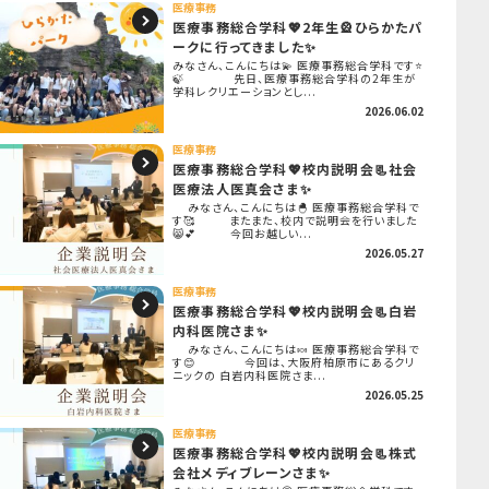
医療事務
医療事務総合学科💖2年生🎡ひらかたパ
ークに行ってきました✨
みなさん、こんにちは💫 医療事務総合学科です⭐
🍃 先日、医療事務総合学科の2年生が
学科レクリエーションとし...
2026.06.02
医療事務
医療事務総合学科💖校内説明会📃社会
医療法人医真会さま✨
みなさん、こんにちは🐣 医療事務総合学科で
す🥰 またまた、校内で説明会を行いました
😸💕 今回お越しい...
2026.05.27
医療事務
医療事務総合学科💖校内説明会📃白岩
内科医院さま✨
みなさん、こんにちは🍬 医療事務総合学科で
す😊 今回は、大阪府柏原市にあるクリ
ニックの 白岩内科医院さま...
2026.05.25
医療事務
医療事務総合学科💖校内説明会📃株式
会社メディブレーンさま✨