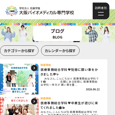
訪問者別
ブログ
BLOG
カテゴリーから探す
カレンダーから探す
医療事務
医療事務総合学科💖短冊に願い事をか
きました💬✨
みなさん、こんにちは🌞 医療事務総合学科で
す🏥 玄関にある短冊に 医療事務総
合学科一年生が 願い事を書...
2026.06.22
医療事務
医療事務総合学科💖卒業生が遊びに来
てくれました🏫💫
みなさん、こんにちは🥰 医療事務総合学科です
🎵 先日卒業生のYさんとHさん、Yさん、 Kさん