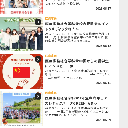
と赤ちゃん👶が 学校に遊...
2026.06.17
医療事務
医療事務総合学科💖校内説明会📃イマ
トクメディック様💊✨
みなさん、こんにちは★* 医療事務総合学科です
🏥 先日、医療事務総合学科2年生向けに 校
内企業説明会が実施されました...
2026.06.12
医療事務
医療事務総合学科💖中国からの留学生
にインタビュー🎤
みなさん、こんにちは◎ 医療事務総合学科です
📃🫧 obmでは、たく
さんの留学生が学んでいる...
2026.06.11
医療事務
医療事務総合学科💖1年生🎡六甲山ア
スレチックパークGREENIA🍖✨
みなさん、こんにちは☺ 医療事務総合学科です
💫 先日1年生が初めてのレクリエーション
で 六甲山アスレチックパーク...
2026.06.09