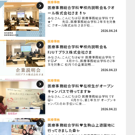
医療事務
医療事務総合学科💖校内説明会📃クオ
ール株式会社さま💊✨
みなさん、こんにちは🐱 医療事務総合学科です
★* 先日、医療事務総合学科２年生を対象
に クオール株式会社さまが校...
2026.04.24
医療事務
医療事務総合学科💖校内説明会📃
FJUTプラス株式会社さま
みなさん、こんにちは🍃🌸 医療事務総合学科で
す🐱💕 4月から、医療事務総合学科の2年
生を対象に 校内での企業説明...
2026.04.23
医療事務
医療事務総合学科💖在校生がオープン
キャンパスで待ってます💫
みなさん、こんにちは◎ 医療事務総合学科です
😸⭐ 4月から、新1年生が オープンキ
ャンパスのお手伝いに来...
2026.04.21
医療事務
医療事務総合学科💖生駒山上遊園地に
行ってきました🎡✨