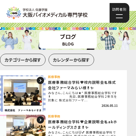
訪問者別
ブログ
BLOG
カテゴリーから探す
カレンダーから探す
医療事務
医療事務総合学科💖校内説明会📃株式
会社ファーマみらい様💊✨
みなさん、こんにちは★* 医療事務総合学科です
💊 先日、医療事務総合学科２年生を
対象に 株式会社ファーマ...
2026.05.11
医療事務
医療事務総合学科💖企業説明会📃akホ
ールディングスさま💊✨
みなさん、こんにちは😽💕 医療事務総合学科で
す！ 今回は、株式会社akホールディングス