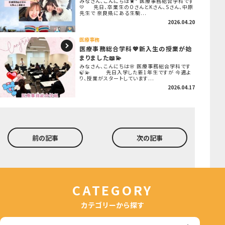
みなさん、こんにちは★* 医療事務総合学科です
💛 先日、卒業生のOさんとKさん、Sさん、中原
先生で 奈良県にある生駒...
2026.04.20
医療事務
医療事務総合学科💖新入生の授業が始
まりました📖💫
みなさん、こんにちは🌸 医療事務総合学科です
🍃💫 先日入学した新1年生ですが 今週よ
り、授業がスタートしています...
2026.04.17
前の記事
次の記事
CATEGORY
カテゴリーから探す