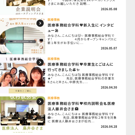
さまにお越しいただき 説明...
2026.05.08
医療事務
医療事務総合学科💖新入生にインタビ
ュー🎤
みなさん、こんにちは😽✨ 医療事務総合学科で
す！ ４月からオープンキャンパスに
新１年生がお手伝いに...
2026.05.07
医療事務
医療事務総合学科💖卒業生とごはんに
行ってきました🍝✨
みなさん、こんにちは🥰 医療事務総合学科です
★* 先日、医療事務総合学科の卒業生
KさんとMさん、中原先生、...
2026.04.30
医療事務
医療事務総合学科💖校内説明会📃医療
法人藤井会さま🏥
みなさん、こんにちは☺ 医療事務総合学科です
🏥✨ 先日、医療事務総合学科２年生を対象
に 医療法人藤井会さまが校内...
2026.04.28