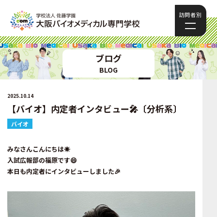
訪問者別
ブログ
BLOG
2025.10.14
【バイオ】内定者インタビュー🎤〔分析系〕
バイオ
みなさんこんにちは☀️
入試広報部の福原です😄
本日も内定者にインタビューしました🎉