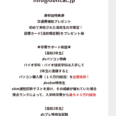
🎁
参加特典
🎁
交通費補助プレゼント
初めて
来校された高校生の方限定！
図書カード(当校規定額)
をプレゼント😄
🌟
学費サポート制度🌟
【高校3年生】
✍パソコン特典
バイオ学科・バイオ技術学科は入学して
2年生に進級すると
パソコン購入費（１０万円相当）
を
全額免除
！
✍obm特待生
obm適性診断テストを受け、その成績が優れていた場合
得点ランクによって、入学時学費から
最大４０万円減免
【高校2年生】
✍プレ特待生試験