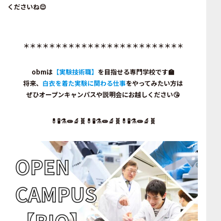
くださいね😌
＊＊＊＊＊＊＊＊＊＊＊＊＊＊＊＊＊＊＊＊＊＊＊＊＊
obmは
【実験技術職】
を目指せる専門学校です🏫
将来、
白衣を着た実験に関わる仕事
をやってみたい方は
ぜひ
オープンキャンパス
や
説明会
にお越しください😘
💊🧪⚗️🧫🔬🧬💊🧪⚗️🧫🔬🧬💊🧪⚗️🧫🔬🧬