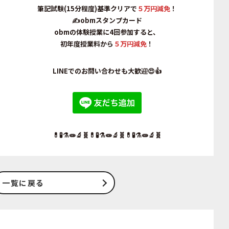
筆記試験(15分程度)基準クリアで
５万円減免
！
✍obmスタンプカード
obmの体験授業に4回参加すると、
初年度授業料から
５万円減免
！
LINEでのお問い合わせも大歓迎😍👍
💊🧪⚗️🧫🔬🧬💊🧪⚗️🧫🔬🧬💊🧪⚗️🧫🔬🧬
一覧に戻る