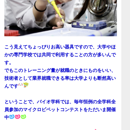
こう見えてちょっぴりお高い器具ですので、
大学やほ
かの専門学校では共同で利用することの方が多い
んで
す。
でもこのトレーニング量が
就職のときにものをいい、
技術者として業界就職できる率は大学よりも断然高い
んです
ということで、バイオ学科では、
毎年恒例の全学科全
員参加のマイクロピペットコンテスト
をただいま開催
中