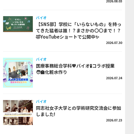
2026.08.03
バイオ
【SNS部】学校に「いらないもの」を持っ
てきた猛者は誰！？まさかの〇〇まで！？
🤣YouTubeショートで公開中✨
2026.07.30
バイオ
医療事務総合学科💖バイオ🧪コラボ授業
🧑‍🏫化粧水作り
2026.07.24
バイオ
同志社女子大学との学術研究交流会に参加
しました!
2026.07.23