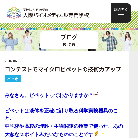
訪問者別
ブログ
BLOG
2016.06.09
コンテストでマイクロピペットの技術力アップ
バイオ
みなさん、
ピペット
ってわかりますか？
ピペットは
液体を正確に計り取る
科学実験
器具
のこ
と。
中学校や高校の理科・生物関連の授業で使った、あの
大きなスポイトみたいなもののことです