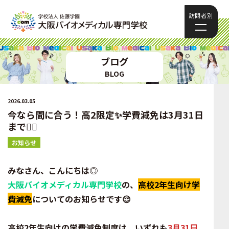
訪問者別
ブログ
BLOG
2026.03.05
今なら間に合う！高2限定✨学費減免は3月31日
まで🏃‍♂️
お知らせ
みなさん、こんにちは◎
大阪バイオメディカル専門学校
の、
高校2年生向け学
費減免
についてのお知らせです😌
高校2年生向けの学費減免制度は、いずれも
3月31日