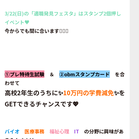
3/22(日)の「適職発見フェスタ」はスタンプ2個押し
イベント♥
今からでも間に合います🏃‍♂️✨
①プレ特待生試験
＆
②obmスタンプカード
を合
わせて
高校2年生のうちに✨
10万円の学費減免
✨を
GETできるチャンスです💖
バイオ
医療事務
福祉心理
IT
の分野に興味があ